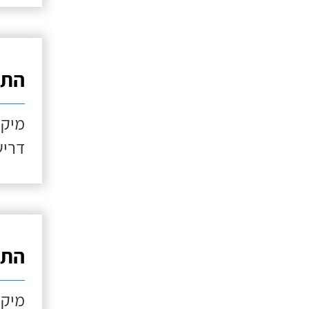
התקנ
מיקו
דריש
התקנ
מיקו