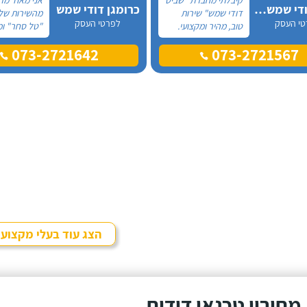
שביט דודי שמש וחשמל בע"מ
כרומגן דודי שמש
דודי שמש" שירות
מהשירות של
טי העסק
לפרטי העסק
טוב, מהיר ומקצועי.
"טל סחר" ומ
הזמנתי אותם לא
עליהם מכל 
073-2721642
073-2721567
מזמן, כשהתפוצץ לי
פניתי אליהם
הדוד שמש של
החלפת דוד
הדירה.
ללא קולט, י
טלפונית וענה
חביב בשם דנ
היה מקסים ו
וכבר מהרגע 
התרשמתי ממ
לטובה.
הצג עוד בעלי מקצוע
מחירון טכנאי דודים