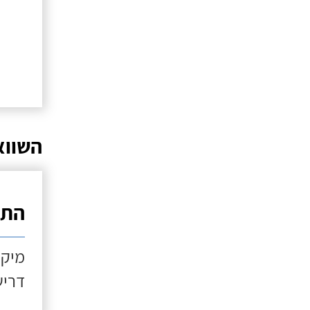
השווא
התקנ
מיקו
דריש