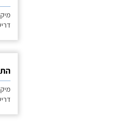
מיקו
דריש
התקנ
מיקו
דריש