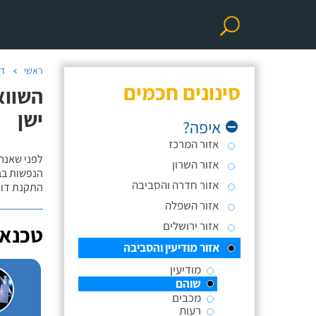
ראשי
דו
סינונים חכמים
השווא
ישן
איפה?
אזור המרכז
לפני שאנח
אזור השרון
הנפשות בב
אזור חדרה והסביבה
התקנת דוד
אזור השפלה
אזור ירושלים
טכנאי
אזור מודיעין והסביבה
מודיעין
שוהם
מכבים
רעות