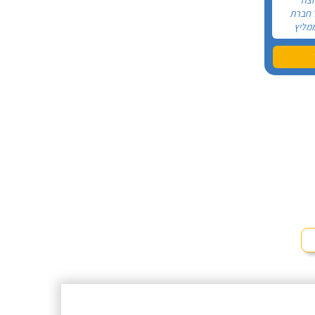
 חברת
מליץ
הלב!
 לצורך
 שמש
צרתי קשר
 לי בחור
יאל, הוא
אדיב
הראשון
נו