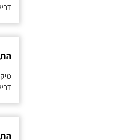
דריש
התקנ
מיקו
דריש
התקנ