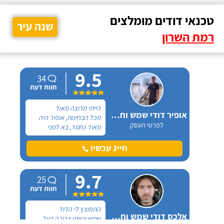
טכנאי דודים מומלצים
שנה עיר
רמת השרון
9.5
34
חוות דעת
הייתי מרוצה מאוד
אופיר דודי שמש וחשמל
מכל הבחינות, אופיר היה
לפרטי העסק
מאוד נחמד, בא לפני
לראות את המיקום של
ההתקנה, המחיר היה הוגן
חייג עכשיו
מאוד. נתן מילה ועמד בה
מכל הבחינות, ביצע עבודה
9.7
מקצועית היה אמין מאוד,
25
הגיע בשעות שהיה לי נוח,
חוות דעת
היה לארג' והשאיר נקי
ומסודר - מומלץ בחום!
התפוצץ לי הדוד
אלכס דודי שמש וחשמל
שמש והייתי צריכה בעל