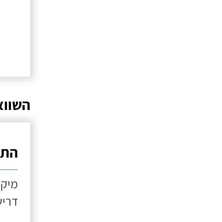
השווא
התקנ
מיקו
דריש