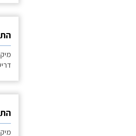
התקנ
מיקו
דריש
התקנ
מיקו