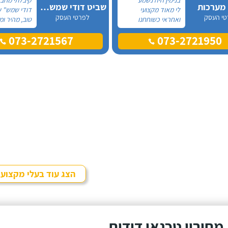
 מערכות
שביט דודי שמש וחשמל בע"מ
לי מאוד מקצועי
דודי שמש" ש
טי העסק
לפרטי העסק
ואחראי כשוחחנו
טוב, מהיר ומ
בטלפון לכן, הזמנתי
הזמנתי אותם
073-2721567
073-2721950
אותו להחלפת דוד
מזמן, כשהתפ
שמש וקולטים בבניין בו
הדוד שמש ש
אני גרה והוא אכן נתן
הדירה.
שירות חבל על הזמן!
הוא ביצע עבודה נקייה
ומסודרת.
הצג עוד בעלי מקצוע
מחירון טכנאי דודים