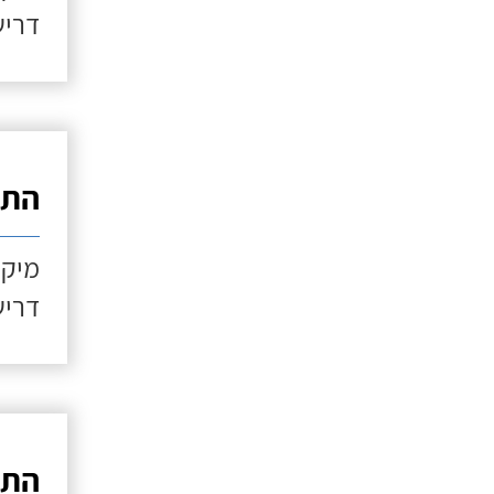
דריש
התקנ
מיקו
דריש
התקנ