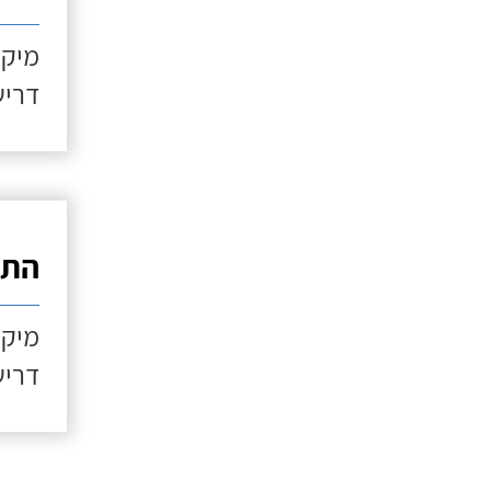
מיקו
דריש
התקנ
מיקו
דריש