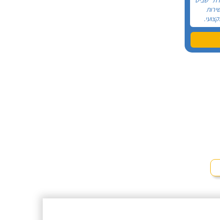
ירות
קצועי.
 לא
וצץ לי
ל