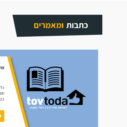
כתבות
ומאמרים
פתר
כל 
סוג
בבי
ק