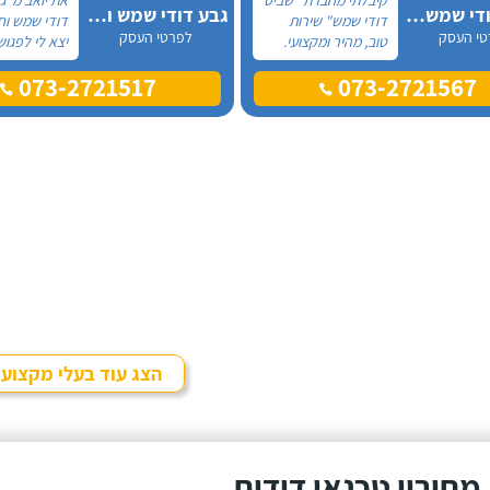
שביט דודי שמש וחשמל בע"מ
גבע דודי שמש וחשמל
דודי שמש" שירות
דודי שמש ו
טי העסק
לפרטי העסק
טוב, מהיר ומקצועי.
יצא לי לפגוש
הזמנתי אותם לא
מול פנים, כל
073-2721517
073-2721567
מזמן, כשהתפוצץ לי
ההתקשרות א
הדוד שמש של
הייתה דרך ה
הדירה.
מדובר בדוד
אמא שלי - 
מבוגרת שנת
מים חמים.
הצג עוד בעלי מקצוע
מחירון טכנאי דודים