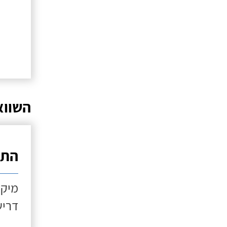
השווא
התקנ
מיקו
דריש