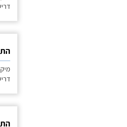
דריש
התקנ
מיקו
דריש
התקנ