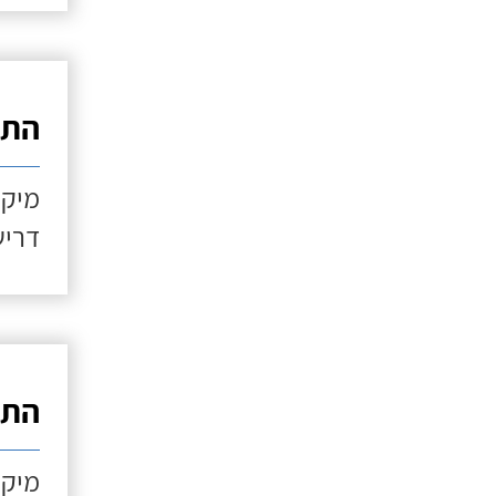
התקנ
מיקו
דריש
התקנ
מיקו