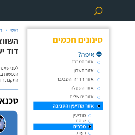
ראשי
דו
סינונים חכמים
השווא
דוד יש
איפה?
אזור המרכז
לפני שאנח
אזור השרון
הנפשות בב
אזור חדרה והסביבה
התקנת דוד
אזור השפלה
אזור ירושלים
טכנאי
אזור מודיעין והסביבה
מודיעין
שוהם
מכבים
רעות