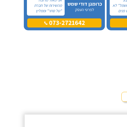
כרומגן דודי שמש
חשמל" לא
מהשירות של חברת
לפרטי העסק
 פנים
"טל סחר" וממליץ
עליהם מכל הלב!
073-2721642
יתו
פניתי אליהם לצורך
טלפון.
החלפת דוד שמש
 שמש של
ללא קולט, יצרתי קשר
אשה
טלפונית וענה לי בחור
קעה ללא
חביב בשם דניאל, הוא
היה מקסים ואדיב
וכבר מהרגע הראשון
התרשמתי ממנו
לטובה.