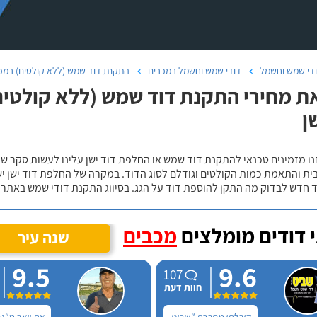
די שמש וחשמל
דודי שמש וחשמל במכבים
התקנת דוד שמש (ללא קולטים) במכ
ת מחירי התקנת דוד שמש (ללא קולטים) 
ן
נו מזמינים טכנאי להתקנת דוד שמש או החלפת דוד ישן עלינו לעשות סקר 
ית והתאמת כמות הקולטים וגודלם לסוג הדוד. במקרה של החלפת דוד ישן י
 חדש לבדוק מה התקן להוספת דוד על הגג. בסיווג התקנת דודי שמש באתר נ
 דודים מומלצים
מכבים
שנה עיר
9.5
9.6
107
חוות דעת
קיבלתי מחברת "שביט
את יואב מ"ג