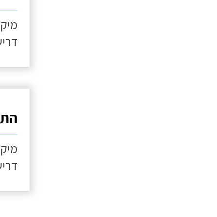
מיקו
דריש
התקנ
מיקו
דריש