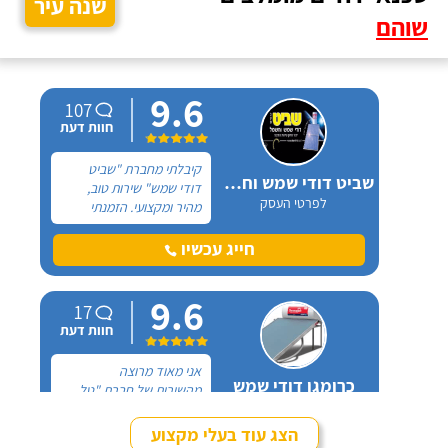
שנה עיר
שוהם
9.6
107
חוות דעת
קיבלתי מחברת "שביט
שביט דודי שמש וחשמל בע"מ
דודי שמש" שירות טוב,
לפרטי העסק
מהיר ומקצועי. הזמנתי
אותם לא מזמן, כשהתפוצץ
לי הדוד שמש של הדירה.
חייג עכשיו
9.6
17
חוות דעת
אני מאוד מרוצה
כרומגן דודי שמש
מהשירות של חברת "טל
לפרטי העסק
סחר" וממליץ עליהם מכל
הלב! פניתי אליהם לצורך
הצג עוד בעלי מקצוע
החלפת דוד שמש ללא