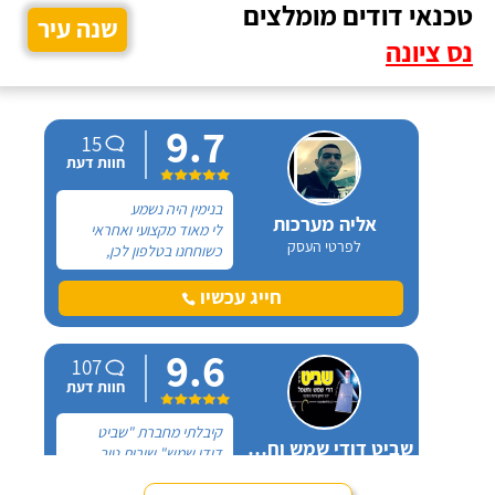
טכנאי דודים מומלצים
שנה עיר
נס ציונה
9.7
15
חוות דעת
בנימין היה נשמע
אליה מערכות
לי מאוד מקצועי ואחראי
לפרטי העסק
כשוחחנו בטלפון לכן,
הזמנתי אותו להחלפת דוד
שמש וקולטים בבניין בו אני
חייג עכשיו
גרה והוא אכן נתן שירות
חבל על הזמן! הוא ביצע
9.6
עבודה נקייה ומסודרת.
107
חוות דעת
קיבלתי מחברת "שביט
שביט דודי שמש וחשמל בע"מ
דודי שמש" שירות טוב,
לפרטי העסק
מהיר ומקצועי. הזמנתי