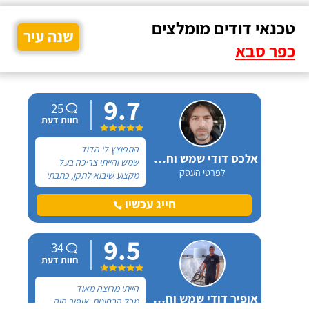
טכנאי דודים מומלצים
שנה עיר
כפר סבא
9.7
25
חוות דעת
התפוצץ לי הדוד
אלכס דודי שמש וחשמל
שמש והייתי צריכה בעל
לפרטי העסק
מקצוע שיבוא לתקן, כתבתי
בגוגל טכנאי דודים ואז
הגעתי לקבוצה של העיר
חייג עכשיו
חיפה בפייסבוק, שם כמה
האנשים המליצו על "אלכס
9.5
דודי שמש וחשמל".
34
חוות דעת
הייתי מרוצה מאוד
אופיר דודי שמש וחשמל
מכל הבחינות, אופיר היה