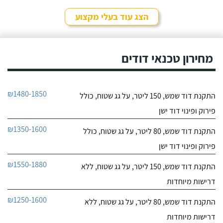
לפרטי העסק
מאוד נחמד, בא לפני
לראות את המיקום של
הצג עוד בעלי מקצוע
ההתקנה, המחיר היה הוגן
חייג עכשיו
מאוד. נתן מילה ועמד בה
מכל הבחינות, ביצע עבודה
9.6
מקצועית היה אמין מאוד,
מחירון טכנאי דודים
107
הגיע בשעות שהיה לי נוח,
חוות דעת
היה לארג' והשאיר נקי
ומסודר - מומלץ בחום!
קיבלתי מחברת "שביט
שביט דודי שמש וחשמל בע"מ
₪1480-1850
התקנת דוד שמש, 150 ליטר, על גג שטוח, כולל
דודי שמש" שירות טוב,
לפרטי העסק
מהיר ומקצועי. הזמנתי
פירוק ופינוי דוד ישן
אותם לא מזמן, כשהתפוצץ
לי הדוד שמש של הדירה.
חייג עכשיו
₪1350-1600
התקנת דוד שמש, 80 ליטר, על גג שטוח, כולל
פירוק ופינוי דוד ישן
₪1550-1880
התקנת דוד שמש, 150 ליטר, על גג שטוח, ללא
דרישות מיוחדות
₪1250-1600
התקנת דוד שמש, 80 ליטר, על גג שטוח, ללא
דרישות מיוחדות