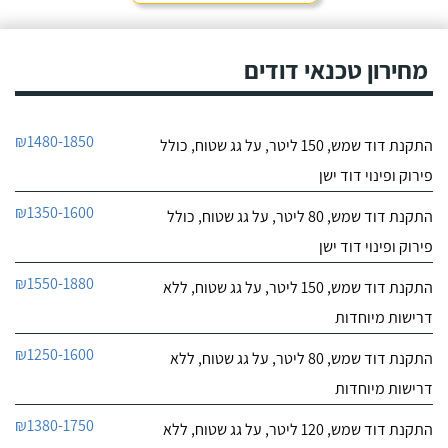
חייג עכשיו
מאוד. נתן מילה ועמד בה
מכל הבחינות, ביצע עבודה
9.6
מקצועית היה אמין מאוד,
מחירון טכנאי דודים
107
הגיע בשעות שהיה לי נוח,
חוות דעת
היה לארג' והשאיר נקי
ומסודר - מומלץ בחום!
קיבלתי מחברת "שביט
שביט דודי שמש וחשמל בע"מ
₪1480-1850
התקנת דוד שמש, 150 ליטר, על גג שטוח, כולל
דודי שמש" שירות טוב,
לפרטי העסק
מהיר ומקצועי. הזמנתי
פירוק ופינוי דוד ישן
אותם לא מזמן, כשהתפוצץ
לי הדוד שמש של הדירה.
חייג עכשיו
₪1350-1600
התקנת דוד שמש, 80 ליטר, על גג שטוח, כולל
פירוק ופינוי דוד ישן
₪1550-1880
התקנת דוד שמש, 150 ליטר, על גג שטוח, ללא
דרישות מיוחדות
₪1250-1600
התקנת דוד שמש, 80 ליטר, על גג שטוח, ללא
דרישות מיוחדות
₪1380-1750
התקנת דוד שמש, 120 ליטר, על גג שטוח, ללא