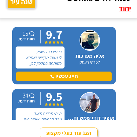
שנה עיר
יהוד
9.7
15
חוות דעת
בנימין היה נשמע
אליה מערכות
לי מאוד מקצועי ואחראי
לפרטי העסק
כשוחחנו בטלפון לכן,
הזמנתי אותו להחלפת דוד
שמש וקולטים בבניין בו אני
חייג עכשיו
גרה והוא אכן נתן שירות
חבל על הזמן! הוא ביצע
9.5
עבודה נקייה ומסודרת.
34
חוות דעת
הייתי מרוצה מאוד
אופיר דודי שמש וחשמל
מכל הבחינות, אופיר היה
לפרטי העסק
מאוד נחמד, בא לפני
לראות את המיקום של
הצג עוד בעלי מקצוע
ההתקנה, המחיר היה הוגן