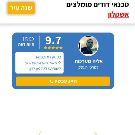
טכנאי דודים מומלצים
שנה עיר
אשקלון
9.7
15
חוות דעת
בנימין היה נשמע
אליה מערכות
לי מאוד מקצועי ואחראי
לפרטי העסק
כשוחחנו בטלפון לכן,
הזמנתי אותו להחלפת דוד
שמש וקולטים בבניין בו אני
חייג עכשיו
גרה והוא אכן נתן שירות
חבל על הזמן! הוא ביצע
עבודה נקייה ומסודרת.