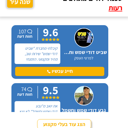
שנה עיר
רעות
9.6
107
חוות דעת
קיבלתי מחברת "שביט
שביט דודי שמש וחשמל בע"מ
דודי שמש" שירות טוב,
לפרטי העסק
מהיר ומקצועי. הזמנתי
אותם לא מזמן, כשהתפוצץ
לי הדוד שמש של הדירה.
חייג עכשיו
9.5
74
חוות דעת
את יואב מ"גבע
גבע דודי שמש וחשמל
דודי שמש וחשמל" לא יצא
לפרטי העסק
לי לפגוש פנים מול פנים,
כל ההתקשרות איתו הייתה
הצג עוד בעלי מקצוע
דרך הטלפון. מדובר בדוד