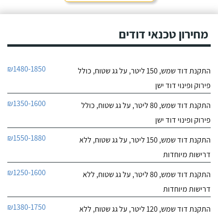
חייג עכשיו
שמש של אמא שלי - אשה
מבוגרת שנתקעה ללא מים
9.6
חמים.
מחירון טכנאי דודים
17
חוות דעת
אני מאוד מרוצה
כרומגן דודי שמש
₪1480-1850
התקנת דוד שמש, 150 ליטר, על גג שטוח, כולל
מהשירות של חברת "טל
לפרטי העסק
סחר" וממליץ עליהם מכל
פירוק ופינוי דוד ישן
הלב! פניתי אליהם לצורך
החלפת דוד שמש ללא
חייג עכשיו
₪1350-1600
התקנת דוד שמש, 80 ליטר, על גג שטוח, כולל
קולט, יצרתי קשר טלפונית
וענה לי בחור חביב בשם
פירוק ופינוי דוד ישן
דניאל, הוא היה מקסים
ואדיב וכבר מהרגע הראשון
₪1550-1880
התקנת דוד שמש, 150 ליטר, על גג שטוח, ללא
התרשמתי ממנו לטובה.
דרישות מיוחדות
₪1250-1600
התקנת דוד שמש, 80 ליטר, על גג שטוח, ללא
דרישות מיוחדות
₪1380-1750
התקנת דוד שמש, 120 ליטר, על גג שטוח, ללא