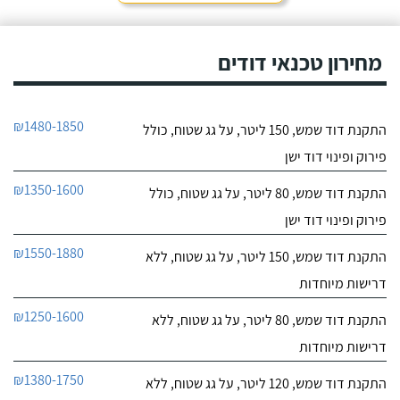
חייג עכשיו
מאוד. נתן מילה ועמד בה
מכל הבחינות, ביצע עבודה
9.6
מקצועית היה אמין מאוד,
מחירון טכנאי דודים
107
הגיע בשעות שהיה לי נוח,
חוות דעת
היה לארג' והשאיר נקי
ומסודר - מומלץ בחום!
קיבלתי מחברת "שביט
שביט דודי שמש וחשמל בע"מ
₪1480-1850
התקנת דוד שמש, 150 ליטר, על גג שטוח, כולל
דודי שמש" שירות טוב,
לפרטי העסק
מהיר ומקצועי. הזמנתי
פירוק ופינוי דוד ישן
אותם לא מזמן, כשהתפוצץ
לי הדוד שמש של הדירה.
חייג עכשיו
₪1350-1600
התקנת דוד שמש, 80 ליטר, על גג שטוח, כולל
פירוק ופינוי דוד ישן
₪1550-1880
התקנת דוד שמש, 150 ליטר, על גג שטוח, ללא
דרישות מיוחדות
₪1250-1600
התקנת דוד שמש, 80 ליטר, על גג שטוח, ללא
דרישות מיוחדות
₪1380-1750
התקנת דוד שמש, 120 ליטר, על גג שטוח, ללא