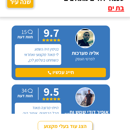
שנה עיר
בת ים
9.7
15
חוות דעת
בנימין היה נשמע
אליה מערכות
לי מאוד מקצועי ואחראי
לפרטי העסק
כשוחחנו בטלפון לכן,
הזמנתי אותו להחלפת דוד
שמש וקולטים בבניין בו אני
חייג עכשיו
גרה והוא אכן נתן שירות
חבל על הזמן! הוא ביצע
9.5
עבודה נקייה ומסודרת.
34
חוות דעת
הייתי מרוצה מאוד
אופיר דודי שמש וחשמל
מכל הבחינות, אופיר היה
לפרטי העסק
מאוד נחמד, בא לפני
לראות את המיקום של
הצג עוד בעלי מקצוע
ההתקנה, המחיר היה הוגן