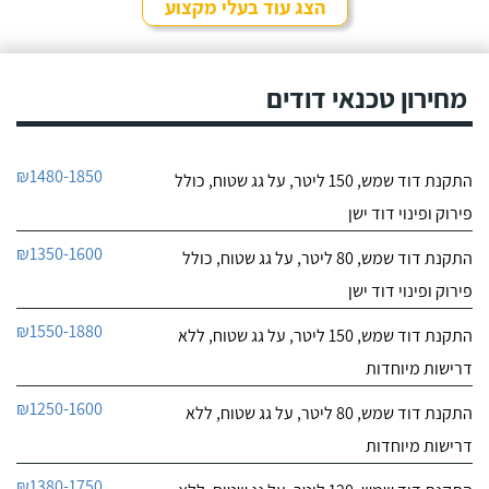
לראות את המיקום של
הצג עוד בעלי מקצוע
ההתקנה, המחיר היה הוגן
חייג עכשיו
מאוד. נתן מילה ועמד בה
מכל הבחינות, ביצע עבודה
9.6
מקצועית היה אמין מאוד,
מחירון טכנאי דודים
107
הגיע בשעות שהיה לי נוח,
חוות דעת
היה לארג' והשאיר נקי
ומסודר - מומלץ בחום!
קיבלתי מחברת "שביט
שביט דודי שמש וחשמל בע"מ
₪1480-1850
התקנת דוד שמש, 150 ליטר, על גג שטוח, כולל
דודי שמש" שירות טוב,
לפרטי העסק
מהיר ומקצועי. הזמנתי
פירוק ופינוי דוד ישן
אותם לא מזמן, כשהתפוצץ
לי הדוד שמש של הדירה.
חייג עכשיו
₪1350-1600
התקנת דוד שמש, 80 ליטר, על גג שטוח, כולל
פירוק ופינוי דוד ישן
₪1550-1880
התקנת דוד שמש, 150 ליטר, על גג שטוח, ללא
דרישות מיוחדות
₪1250-1600
התקנת דוד שמש, 80 ליטר, על גג שטוח, ללא
דרישות מיוחדות
₪1380-1750