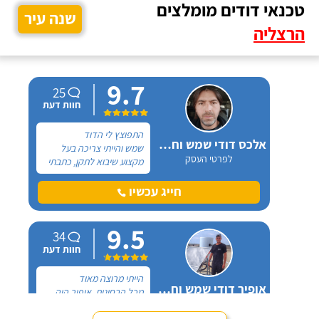
טכנאי דודים מומלצים
שנה עיר
הרצליה
9.7
25
חוות דעת
התפוצץ לי הדוד
אלכס דודי שמש וחשמל
שמש והייתי צריכה בעל
לפרטי העסק
מקצוע שיבוא לתקן, כתבתי
בגוגל טכנאי דודים ואז
הגעתי לקבוצה של העיר
חייג עכשיו
חיפה בפייסבוק, שם כמה
האנשים המליצו על "אלכס
9.5
דודי שמש וחשמל".
34
חוות דעת
הייתי מרוצה מאוד
אופיר דודי שמש וחשמל
מכל הבחינות, אופיר היה
לפרטי העסק
מאוד נחמד, בא לפני