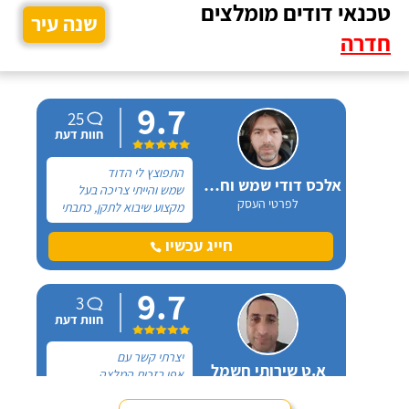
טכנאי דודים מומלצים
שנה עיר
חדרה
9.7
25
חוות דעת
התפוצץ לי הדוד
אלכס דודי שמש וחשמל
שמש והייתי צריכה בעל
לפרטי העסק
מקצוע שיבוא לתקן, כתבתי
בגוגל טכנאי דודים ואז
הגעתי לקבוצה של העיר
חייג עכשיו
חיפה בפייסבוק, שם כמה
האנשים המליצו על "אלכס
9.7
דודי שמש וחשמל".
3
חוות דעת
יצרתי קשר עם
א.ט שירותי חשמל
אפי בזכות המלצה
לפרטי העסק
שקיבלתי עליו מבעל מקצוע