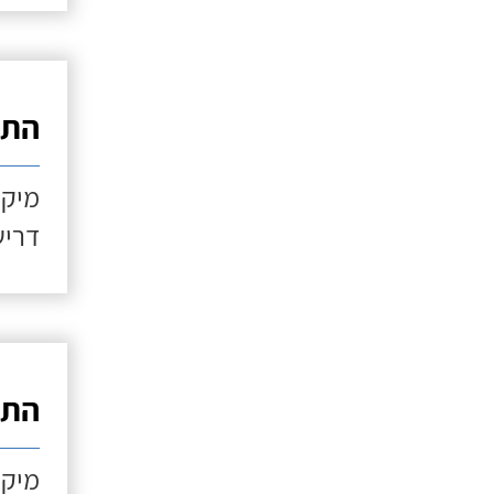
התקנ
מיקו
דריש
התקנ
מיקו