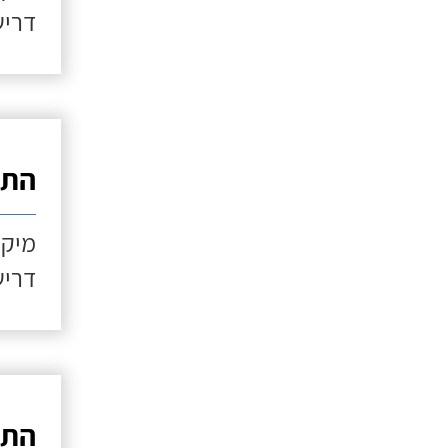
דריש
התקנ
מיקו
דריש
התקנ