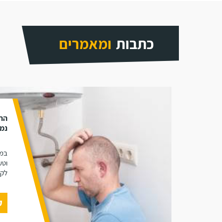
כתבות
ומאמרים
התק
נמנ
במא
וטע
לקו
ק