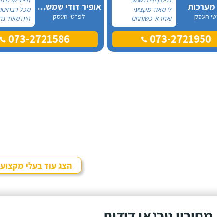
 מערכות
אופיר דודי שמש וחשמל
לי מאוד מקצועי
מכל הבחינות
טי העסק
לפרטי העסק
ואחראי כשוחחנו
היה מאוד נח
בטלפון לכן, הזמנתי
לפני לראות 
073-2721586
073-2721950
אותו להחלפת דוד
המיקום של 
שמש וקולטים בבניין בו
המחיר היה הו
אני גרה והוא אכן נתן
נתן מילה וע
שירות חבל על הזמן!
מכל הבחינות
הוא ביצע עבודה נקייה
עבודה מקצוע
ומסודרת.
אמין מאוד, ה
בשעות שהיה ל
היה לארג' וה
ומסודר - מו
הצג עוד בעלי מקצוע
מחירון טכנאי דודים