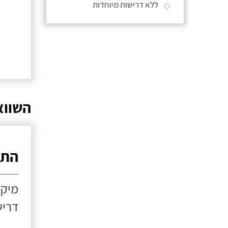
ללא דרישות מיוחדות
השווא
התקנ
מיקו
דריש