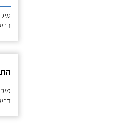
מיקו
דריש
התקנ
מיקו
דריש