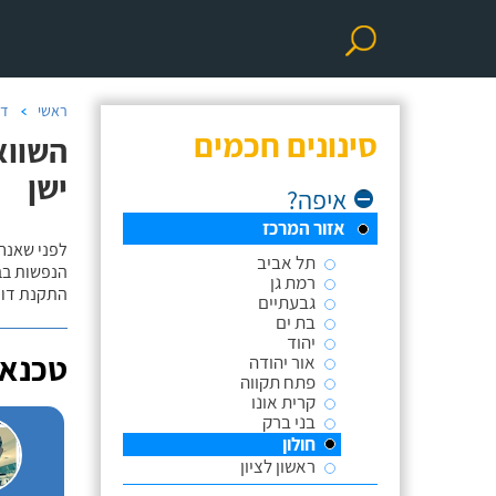
ראשי
דו
סינונים חכמים
השווא
ישן
איפה?
אזור המרכז
לפני שאנח
תל אביב
הנפשות בב
רמת גן
התקנת דוד
גבעתיים
בת ים
יהוד
טכנאי
אור יהודה
פתח תקווה
קרית אונו
בני ברק
חולון
ראשון לציון