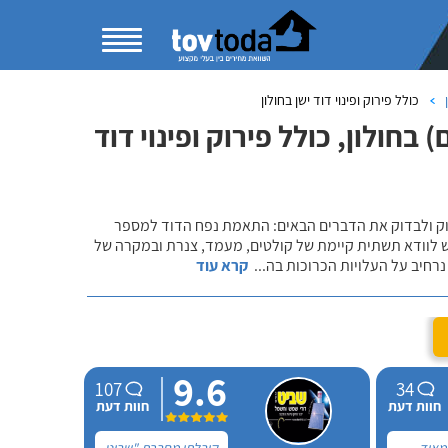
כולל פירוק ופינוי דוד ישן בחולון
חולון, כולל פירוק ופינוי דוד
שוק ולבדוק את הדברים הבאים: התאמת נפח הדוד למספר
ש לוודא תשתית קיימת של קולטים, מעמד, צנרת ובמקרה של
רחיב על העלויות הכרוכות בה
...
קרא עוד
9.6
107
34
חוות דעת
חוות דעת
 מאוד
קיבלתי מחברת "שביט