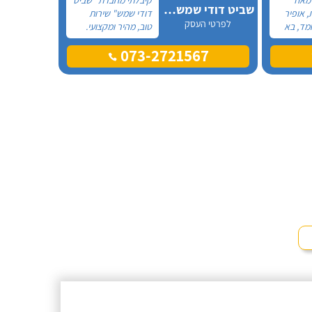
שביט דודי שמש וחשמל בע"מ
, אופיר
דודי שמש" שירות
לפרטי העסק
מד, בא
טוב, מהיר ומקצועי.
את
הזמנתי אותם לא
073-2721567
ההתקנה,
מזמן, כשהתפוצץ לי
גן מאוד.
הדוד שמש של
מד בה
הדירה.
, ביצע
ית היה
גיע
י נוח,
שאיר נקי
מלץ בחום!