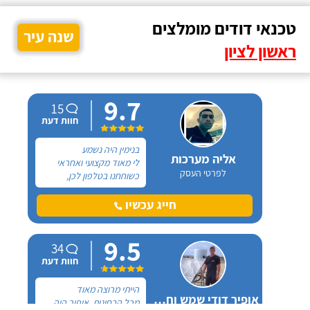
טכנאי דודים מומלצים
שנה עיר
ראשון לציון
9.7
15
חוות דעת
בנימין היה נשמע
אליה מערכות
לי מאוד מקצועי ואחראי
לפרטי העסק
כשוחחנו בטלפון לכן,
הזמנתי אותו להחלפת דוד
שמש וקולטים בבניין בו אני
חייג עכשיו
גרה והוא אכן נתן שירות
חבל על הזמן! הוא ביצע
9.5
עבודה נקייה ומסודרת.
34
חוות דעת
הייתי מרוצה מאוד
אופיר דודי שמש וחשמל
מכל הבחינות, אופיר היה