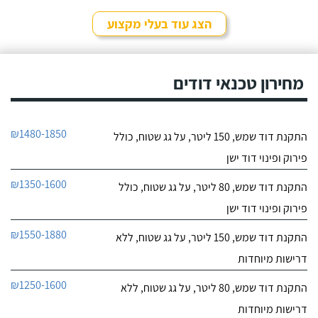
לפרטי העסק
מאוד נחמד, בא לפני
לראות את המיקום של
הצג עוד בעלי מקצוע
ההתקנה, המחיר היה הוגן
חייג עכשיו
מאוד. נתן מילה ועמד בה
מכל הבחינות, ביצע עבודה
9.6
מקצועית היה אמין מאוד,
מחירון טכנאי דודים
107
הגיע בשעות שהיה לי נוח,
חוות דעת
היה לארג' והשאיר נקי
ומסודר - מומלץ בחום!
קיבלתי מחברת "שביט
שביט דודי שמש וחשמל בע"מ
₪1480-1850
התקנת דוד שמש, 150 ליטר, על גג שטוח, כולל
דודי שמש" שירות טוב,
לפרטי העסק
מהיר ומקצועי. הזמנתי
פירוק ופינוי דוד ישן
אותם לא מזמן, כשהתפוצץ
לי הדוד שמש של הדירה.
חייג עכשיו
₪1350-1600
התקנת דוד שמש, 80 ליטר, על גג שטוח, כולל
פירוק ופינוי דוד ישן
₪1550-1880
התקנת דוד שמש, 150 ליטר, על גג שטוח, ללא
דרישות מיוחדות
₪1250-1600
התקנת דוד שמש, 80 ליטר, על גג שטוח, ללא
דרישות מיוחדות