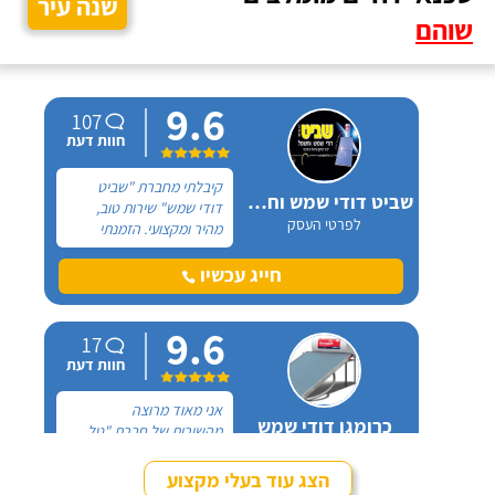
שנה עיר
שוהם
9.6
107
חוות דעת
קיבלתי מחברת "שביט
שביט דודי שמש וחשמל בע"מ
דודי שמש" שירות טוב,
לפרטי העסק
מהיר ומקצועי. הזמנתי
אותם לא מזמן, כשהתפוצץ
לי הדוד שמש של הדירה.
חייג עכשיו
9.6
17
חוות דעת
אני מאוד מרוצה
כרומגן דודי שמש
מהשירות של חברת "טל
לפרטי העסק
סחר" וממליץ עליהם מכל
הלב! פניתי אליהם לצורך
הצג עוד בעלי מקצוע
החלפת דוד שמש ללא