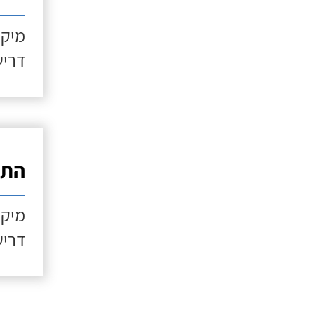
מיקו
דריש
התקנ
מיקו
דריש