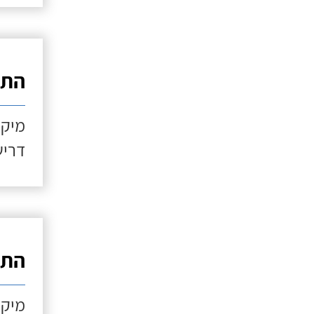
התקנ
מיקו
דריש
התקנ
מיקו