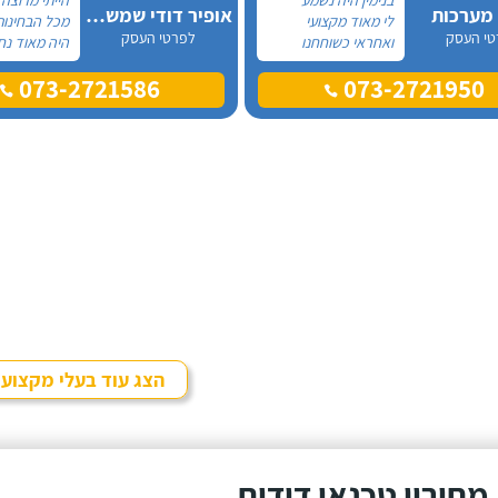
 מערכות
אופיר דודי שמש וחשמל
לי מאוד מקצועי
מכל הבחינות
טי העסק
לפרטי העסק
ואחראי כשוחחנו
היה מאוד נח
בטלפון לכן, הזמנתי
לפני לראות 
073-2721586
073-2721950
אותו להחלפת דוד
המיקום של 
שמש וקולטים בבניין בו
המחיר היה הו
אני גרה והוא אכן נתן
נתן מילה וע
שירות חבל על הזמן!
מכל הבחינות
הוא ביצע עבודה נקייה
עבודה מקצוע
ומסודרת.
אמין מאוד, ה
בשעות שהיה ל
היה לארג' וה
ומסודר - מו
הצג עוד בעלי מקצוע
מחירון טכנאי דודים