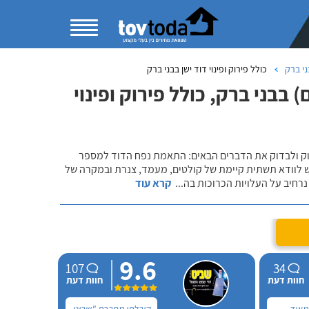
י ברק
כולל פירוק ופינוי דוד ישן בבני ברק
בני ברק, כולל פירוק ופינוי
שוק ולבדוק את הדברים הבאים: התאמת נפח הדוד למספר
ש לוודא תשתית קיימת של קולטים, מעמד, צנרת ובמקרה של
רחיב על העלויות הכרוכות בה
...
קרא עוד
9.6
107
34
חוות דעת
חוות דעת
 מאוד
קיבלתי מחברת "שביט