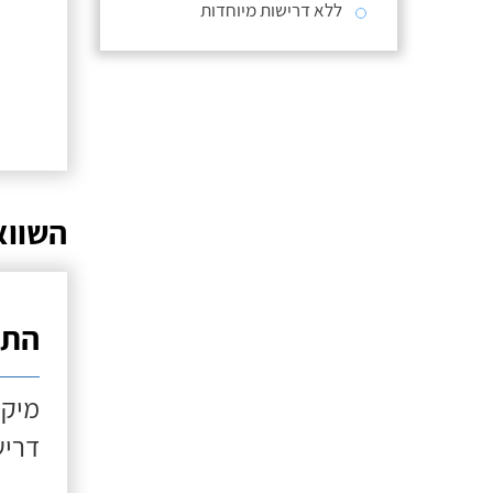
ללא דרישות מיוחדות
השווא
התקנ
מיקו
דריש