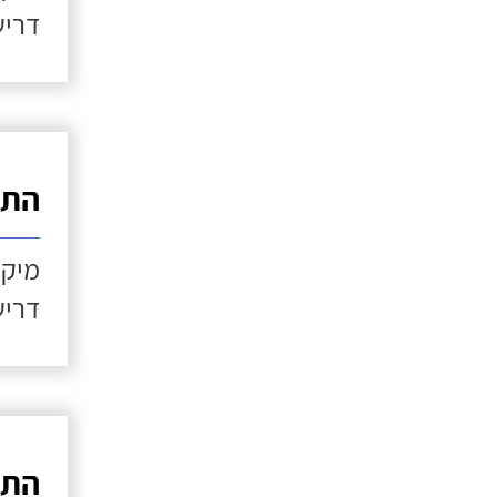
דריש
התקנ
מיקו
דריש
התקנ