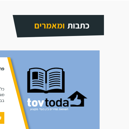
כתבות
ומאמרים
פתר
כל 
סוג
בבי
ק