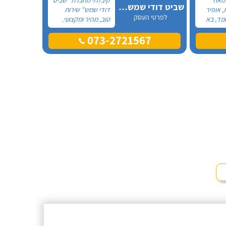
שביט דודי שמש וחשמל בע"מ
, אופיר
דודי שמש" שירות
לפרטי העסק
מד, בא
טוב, מהיר ומקצועי.
את
הזמנתי אותם לא
073-2721567
ההתקנה,
מזמן, כשהתפוצץ לי
גן מאוד.
הדוד שמש של
מד בה
הדירה.
, ביצע
ית היה
גיע
י נוח,
שאיר נקי
מלץ בחום!