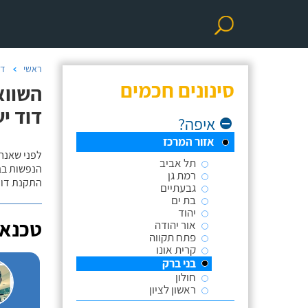
ראשי
דו
סינונים חכמים
השווא
דוד יש
איפה?
אזור המרכז
לפני שאנח
תל אביב
הנפשות בב
רמת גן
התקנת דוד
גבעתיים
בת ים
יהוד
טכנאי
אור יהודה
פתח תקווה
קרית אונו
בני ברק
חולון
ראשון לציון