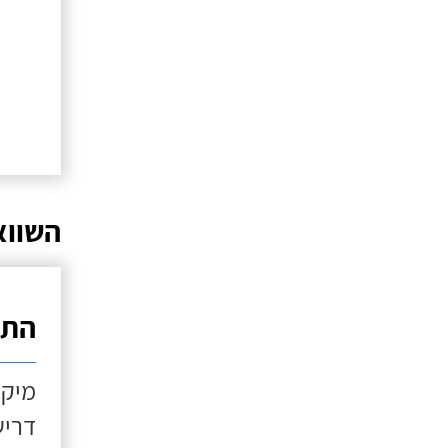
השווא
התקנ
מיקו
דריש