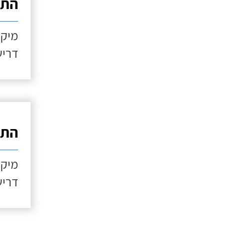
התקנ
מיקו
דריש
התקנ
מיקו
דריש