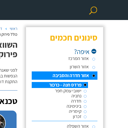
ראשי
דו
סינונים חכמים
כולל פירוק ו
השווא
איפה?
פירוק 
אזור המרכז
אזור השרון
לפני שאנח
אזור חדרה והסביבה
הנפשות בב
התקנת דוד
פרדס חנה - כרכור
ישובי עמק חפר
נתניה
טכנאי
חדרה
בינימינה
קיסריה
זכרון
אזור השפלה