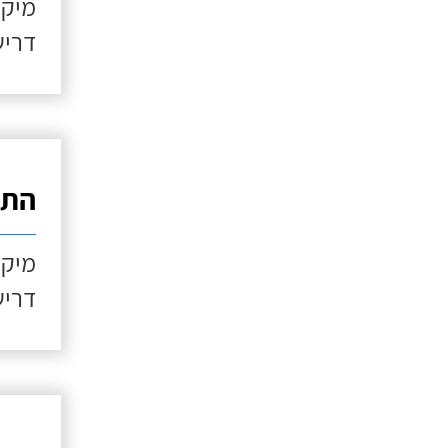
מיקו
דריש
התקנ
מיקו
דריש