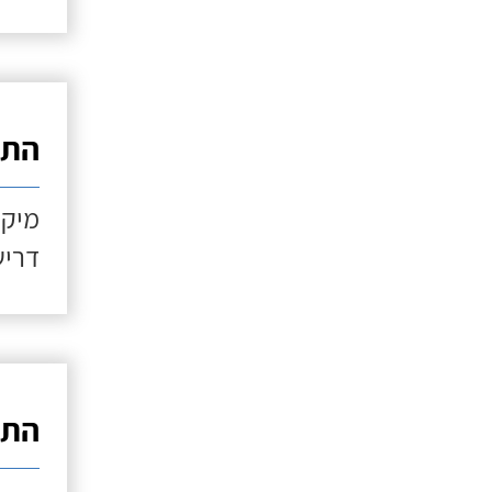
התקנ
מיקו
דריש
התקנ