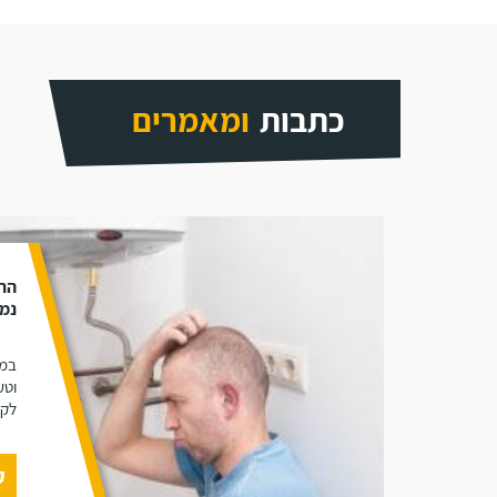
כתבות
ומאמרים
התק
נמנ
במא
וטע
לקו
ק