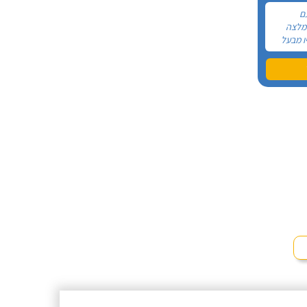
ם
המלצה
ו מבעל
בסופו של
תי ממנו
 הטלפון
תו לתיקון
פי עמד