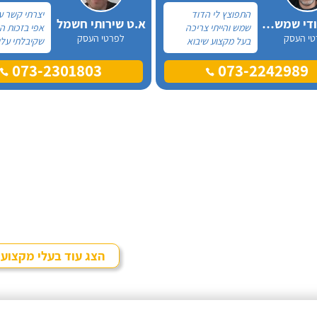
התפוצץ לי הדוד
יצרתי קשר ע
אלכס דודי שמש וחשמל
א.ט שירותי חשמל
שמש והייתי צריכה
אפי בזכות 
טי העסק
לפרטי העסק
בעל מקצוע שיבוא
שקיבלתי עלי
לתקן, כתבתי בגוגל
מקצוע אחר ו
073-2301803
073-2242989
טכנאי דודים ואז
דבר, התרשמ
הגעתי לקבוצה של
לטובה בשיחת
העיר חיפה בפייסבוק,
אז הזמנתי או
שם כמה האנשים
דוד שמש. א
המליצו על "אלכס
בדרישותיי!
דודי שמש וחשמל".
הצג עוד בעלי מקצוע