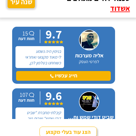
שנה עיר
אשדוד
9.7
15
חוות דעת
בנימין היה נשמע
אליה מערכות
לי מאוד מקצועי ואחראי
לפרטי העסק
כשוחחנו בטלפון לכן,
הזמנתי אותו להחלפת דוד
שמש וקולטים בבניין בו אני
חייג עכשיו
גרה והוא אכן נתן שירות
חבל על הזמן! הוא ביצע
9.6
עבודה נקייה ומסודרת.
107
חוות דעת
קיבלתי מחברת "שביט
שביט דודי שמש וחשמל בע"מ
דודי שמש" שירות טוב,
לפרטי העסק
מהיר ומקצועי. הזמנתי
אותם לא מזמן, כשהתפוצץ
הצג עוד בעלי מקצוע
לי הדוד שמש של הדירה.