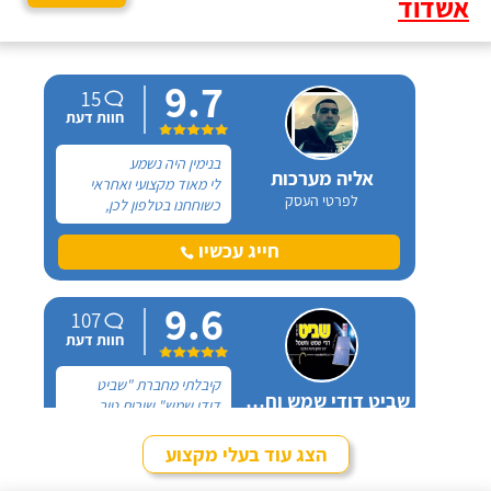
אשדוד
9.7
15
חוות דעת
בנימין היה נשמע
אליה מערכות
לי מאוד מקצועי ואחראי
לפרטי העסק
כשוחחנו בטלפון לכן,
הזמנתי אותו להחלפת דוד
שמש וקולטים בבניין בו אני
חייג עכשיו
גרה והוא אכן נתן שירות
חבל על הזמן! הוא ביצע
9.6
עבודה נקייה ומסודרת.
107
חוות דעת
קיבלתי מחברת "שביט
שביט דודי שמש וחשמל בע"מ
דודי שמש" שירות טוב,
לפרטי העסק
מהיר ומקצועי. הזמנתי
אותם לא מזמן, כשהתפוצץ
הצג עוד בעלי מקצוע
לי הדוד שמש של הדירה.
חייג עכשיו