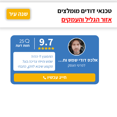
טכנאי דודים מומלצים
שנה עיר
אזור הגליל והעמקים
9.7
25
חוות דעת
התפוצץ לי הדוד
אלכס דודי שמש וחשמל
שמש והייתי צריכה בעל
לפרטי העסק
מקצוע שיבוא לתקן, כתבתי
בגוגל טכנאי דודים ואז
הגעתי לקבוצה של העיר
חייג עכשיו
חיפה בפייסבוק, שם כמה
האנשים המליצו על "אלכס
דודי שמש וחשמל".