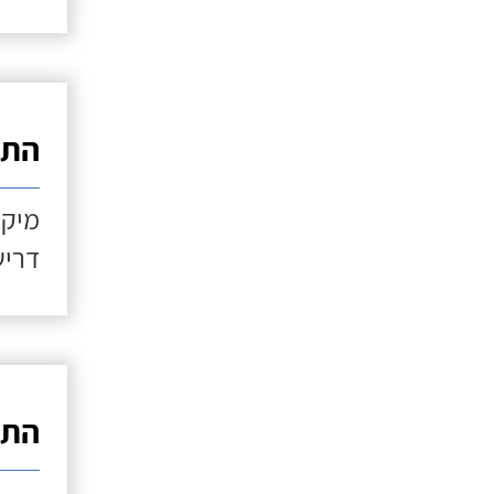
התקנ
מיקו
דריש
התקנ