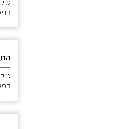
מיקו
דריש
התקנ
מיקו
דריש