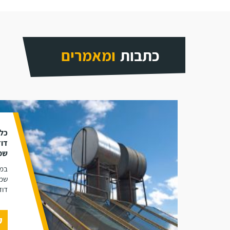
כתבות
ומאמרים
כל 
דוד
שמ
במא
שמש
דוד
ק