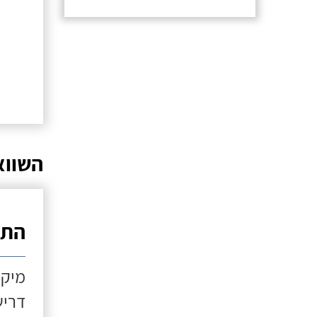
השווא
התקנ
מיקו
דריש