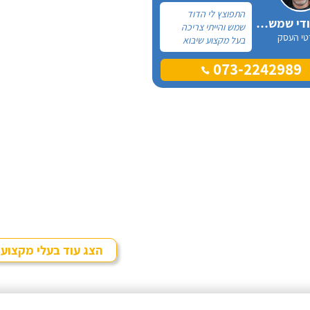
התפוצץ לי הדוד
אלכס דודי שמש וחשמל
שמש והייתי צריכה
טי העסק
בעל מקצוע שיבוא
לתקן, כתבתי בגוגל
073-2242989
טכנאי דודים ואז
הגעתי לקבוצה של
העיר חיפה בפייסבוק,
שם כמה האנשים
המליצו על "אלכס
דודי שמש וחשמל".
הצג עוד בעלי מקצוע