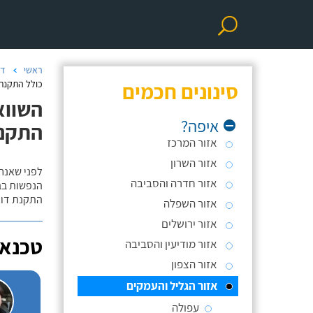
ראשי
דו
סינונים חכמים
כולל התקנת 
השווא
איפה?
התקנ
אזור המרכז
אזור השרון
לפני שאנח
אזור חדרה והסביבה
הנפשות בב
התקנת דוד
אזור השפלה
אזור ירושלים
טכנאי
אזור מודיעין והסביבה
אזור הצפון
אזור הגליל והעמקים
עפולה