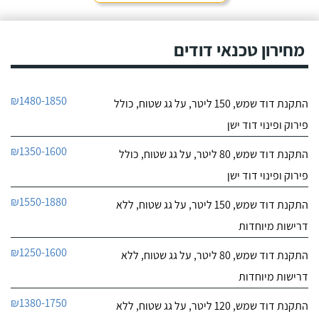
חייג עכשיו
מאוד. נתן מילה ועמד בה
מכל הבחינות, ביצע עבודה
9.6
מקצועית היה אמין מאוד,
מחירון טכנאי דודים
107
הגיע בשעות שהיה לי נוח,
חוות דעת
היה לארג' והשאיר נקי
ומסודר - מומלץ בחום!
קיבלתי מחברת "שביט
שביט דודי שמש וחשמל בע"מ
₪1480-1850
התקנת דוד שמש, 150 ליטר, על גג שטוח, כולל
דודי שמש" שירות טוב,
לפרטי העסק
מהיר ומקצועי. הזמנתי
פירוק ופינוי דוד ישן
אותם לא מזמן, כשהתפוצץ
לי הדוד שמש של הדירה.
חייג עכשיו
₪1350-1600
התקנת דוד שמש, 80 ליטר, על גג שטוח, כולל
פירוק ופינוי דוד ישן
₪1550-1880
התקנת דוד שמש, 150 ליטר, על גג שטוח, ללא
דרישות מיוחדות
₪1250-1600
התקנת דוד שמש, 80 ליטר, על גג שטוח, ללא
דרישות מיוחדות
₪1380-1750
התקנת דוד שמש, 120 ליטר, על גג שטוח, ללא