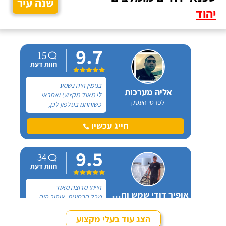
שנה עיר
יהוד
9.7
15
חוות דעת
בנימין היה נשמע
אליה מערכות
לי מאוד מקצועי ואחראי
לפרטי העסק
כשוחחנו בטלפון לכן,
הזמנתי אותו להחלפת דוד
שמש וקולטים בבניין בו אני
חייג עכשיו
גרה והוא אכן נתן שירות
חבל על הזמן! הוא ביצע
9.5
עבודה נקייה ומסודרת.
34
חוות דעת
הייתי מרוצה מאוד
אופיר דודי שמש וחשמל
מכל הבחינות, אופיר היה
לפרטי העסק
מאוד נחמד, בא לפני
לראות את המיקום של
הצג עוד בעלי מקצוע
ההתקנה, המחיר היה הוגן