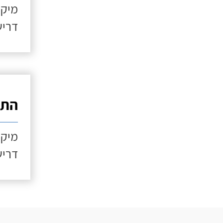
מיקו
דריש
התקנ
מיקו
דריש