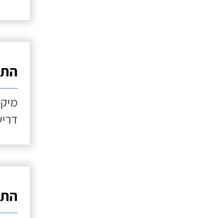
התקנ
מיקו
דריש
התקנ