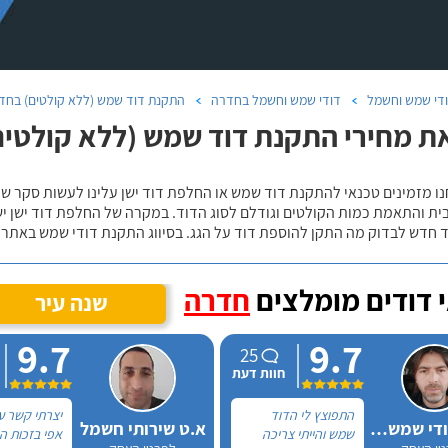
די שמש וחשמל
דודי שמש וחשמל בחדרה
התקנת דוד שמש (ללא קולטים) בחד
ת מחירי התקנת דוד שמש (ללא קולטי
נו מזמינים טכנאי להתקנת דוד שמש או החלפת דוד ישן עלינו לעשות סקר 
ית והתאמת כמות הקולטים וגודלם לסוג הדוד. במקרה של החלפת דוד ישן י
 חדש לבדוק מה התקן להוספת דוד על הגג. בסיווג התקנת דודי שמש באתר נ
 דודים מומלצים
חדרה
שנה עיר
9.7
9.7
25
חוות דעת
התפוצץ לי הדוד
יצרתי קשר ע
אלכס דודי שמש וחשמל
א.ט שירותי חשמל
שמש והייתי צריכה
אפי בזכות 