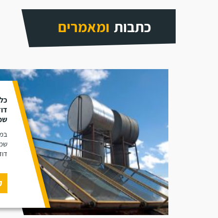
כתבות
ומאמרים
כל 
דוד
שמ
במא
שמש
דוד
ק