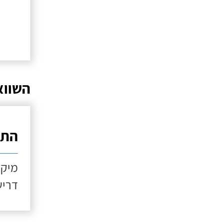
השווא
התקנ
מיקו
דריש