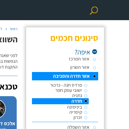
ראשי
דו
סינונים חכמים
השווא
איפה?
לפני שאנח
אזור המרכז
הנפשות בב
אזור השרון
התקנת דוד
אזור חדרה והסביבה
טכנאי
פרדס חנה - כרכור
ישובי עמק חפר
נתניה
חדרה
בינימינה
קיסריה
זכרון
אזור השפלה