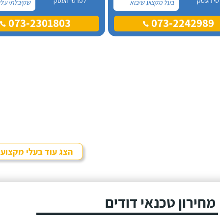
טי העסק
לפרטי העסק
בעל מקצוע שיבוא
שקיבלתי עלי
לתקן, כתבתי בגוגל
מקצוע אחר ו
073-2301803
073-2242989
טכנאי דודים ואז
דבר, התרשמ
הגעתי לקבוצה של
לטובה בשיחת
העיר חיפה בפייסבוק,
אז הזמנתי או
שם כמה האנשים
דוד שמש. א
המליצו על "אלכס
בדרישותיי!
דודי שמש וחשמל".
הצג עוד בעלי מקצוע
מחירון טכנאי דודים