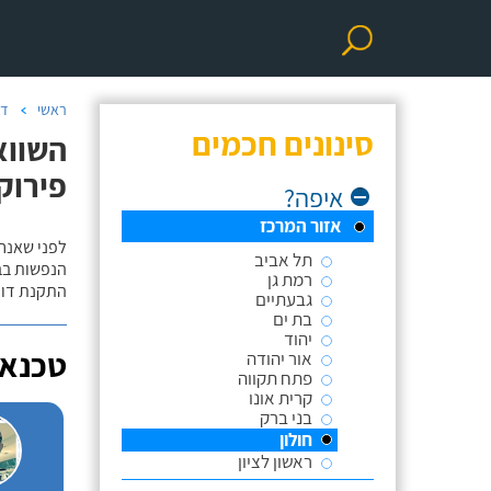
ראשי
דו
סינונים חכמים
השווא
פירוק 
איפה?
אזור המרכז
לפני שאנח
תל אביב
הנפשות בב
רמת גן
התקנת דוד
גבעתיים
בת ים
יהוד
טכנאי
אור יהודה
פתח תקווה
קרית אונו
בני ברק
חולון
ראשון לציון