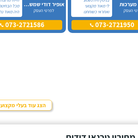
 מערכות
אופיר דודי שמש וחשמל
לי מאוד מקצועי
מכל הבחינות
טי העסק
לפרטי העסק
ואחראי כשוחחנו
היה מאוד נח
בטלפון לכן, הזמנתי
לפני לראות 
073-2721586
073-2721950
אותו להחלפת דוד
המיקום של 
שמש וקולטים בבניין בו
המחיר היה הו
אני גרה והוא אכן נתן
נתן מילה וע
שירות חבל על הזמן!
מכל הבחינות
הוא ביצע עבודה נקייה
עבודה מקצוע
ומסודרת.
אמין מאוד, ה
בשעות שהיה ל
היה לארג' וה
ומסודר - מו
הצג עוד בעלי מקצוע
מחירון טכנאי דודים