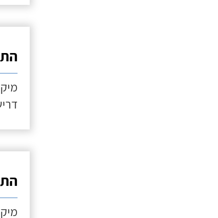
התקנ
מיקו
דריש
התקנ
מיקו