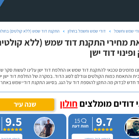
די שמש וחשמל
דודי שמש וחשמל בחולון
התקנת דוד שמש (ללא קולטים) בחולון
ת מחירי התקנת דוד שמש (ללא קולטים) 
ופינוי דוד ישן
נו מזמינים טכנאי להתקנת דוד שמש או החלפת דוד ישן עלינו לעשות סקר 
ית והתאמת כמות הקולטים וגודלם לסוג הדוד. במקרה של החלפת דוד ישן י
 חדש לבדוק מה התקן להוספת דוד על הגג. בסיווג התקנת דודי שמש באתר נ
 דודים מומלצים
חולון
שנה עיר
9.5
9.7
15
חוות דעת
בנימין היה נשמע
הייתי מרוצה