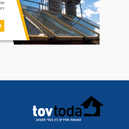
שמש
דוד
ק