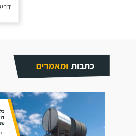
דריש
כתבות
ומאמרים
כל 
דוד
שמ
במא