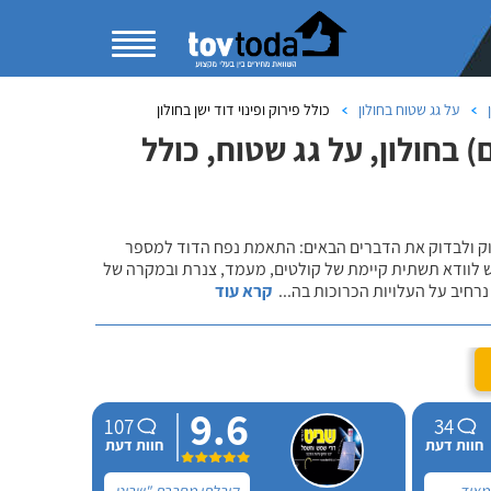
על גג שטוח בחולון
כולל פירוק ופינוי דוד ישן בחולון
בחולון, על גג שטוח, כולל
שוק ולבדוק את הדברים הבאים: התאמת נפח הדוד למספר
ש לוודא תשתית קיימת של קולטים, מעמד, צנרת ובמקרה של
רחיב על העלויות הכרוכות בה
...
קרא עוד
9.6
107
34
חוות דעת
חוות דעת
 מאוד
קיבלתי מחברת "שביט