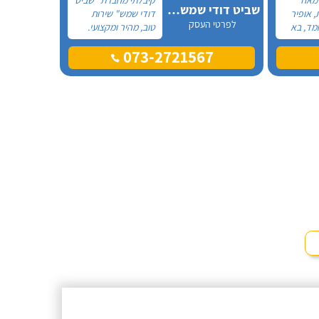
שביט דודי שמש וחשמל בע"מ
, אופיר
דודי שמש" שירות
לפרטי העסק
מד, בא
טוב, מהיר ומקצועי.
את
הזמנתי אותם לא
073-2721567
ההתקנה,
מזמן, כשהתפוצץ לי
גן מאוד.
הדוד שמש של
מד בה
הדירה.
, ביצע
ית היה
גיע
י נוח,
שאיר נקי
מלץ בחום!