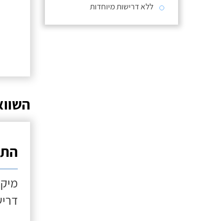
ללא דרישות מיוחדות
השווא
התקנ
מיקו
דריש