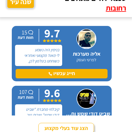
שנה עיר
רחובות
9.7
15
חוות דעת
בנימין היה נשמע
אליה מערכות
לי מאוד מקצועי ואחראי
לפרטי העסק
כשוחחנו בטלפון לכן,
הזמנתי אותו להחלפת דוד
שמש וקולטים בבניין בו אני
חייג עכשיו
גרה והוא אכן נתן שירות
חבל על הזמן! הוא ביצע
9.6
עבודה נקייה ומסודרת.
107
חוות דעת
קיבלתי מחברת "שביט
שביט דודי שמש וחשמל בע"מ
דודי שמש" שירות טוב,
לפרטי העסק
מהיר ומקצועי. הזמנתי
אותם לא מזמן, כשהתפוצץ
הצג עוד בעלי מקצוע
לי הדוד שמש של הדירה.