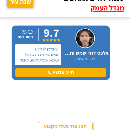
שנה עיר
מגדל העמק
9.7
25
חוות דעת
התפוצץ לי הדוד
אלכס דודי שמש וחשמל
שמש והייתי צריכה בעל
לפרטי העסק
מקצוע שיבוא לתקן, כתבתי
בגוגל טכנאי דודים ואז
הגעתי לקבוצה של העיר
חייג עכשיו
חיפה בפייסבוק, שם כמה
האנשים המליצו על "אלכס
דודי שמש וחשמל".
הצג עוד בעלי מקצוע