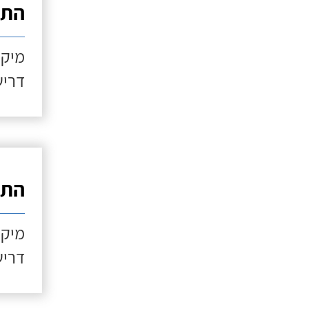
התקנ
מיקו
דריש
התקנ
מיקו
דריש