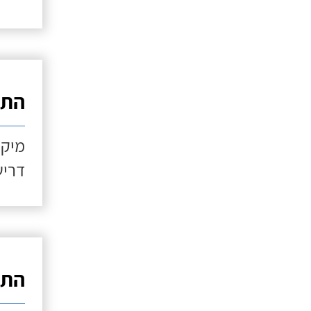
התקנ
מיקו
דריש
התקנ