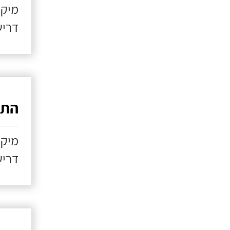
מיקו
דריש
התקנ
מיקו
דריש