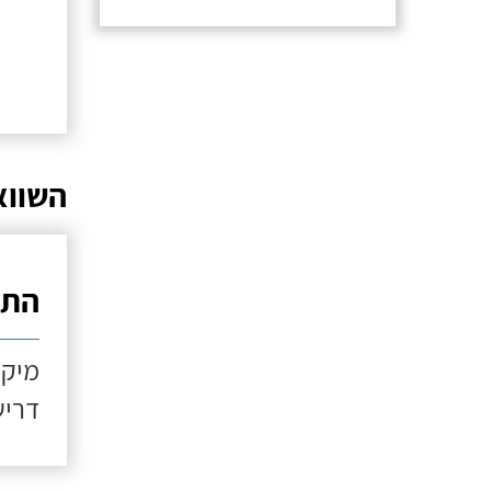
השווא
התקנ
מיקו
דריש