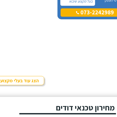
טי העסק
בעל מקצוע שיבוא
לתקן, כתבתי בגוגל
073-2242989
טכנאי דודים ואז
הגעתי לקבוצה של
העיר חיפה בפייסבוק,
שם כמה האנשים
המליצו על "אלכס
דודי שמש וחשמל".
הצג עוד בעלי מקצוע
מחירון טכנאי דודים