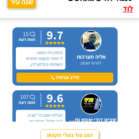
שנה עיר
לוד
9.7
15
חוות דעת
בנימין היה נשמע
אליה מערכות
לי מאוד מקצועי ואחראי
לפרטי העסק
כשוחחנו בטלפון לכן,
הזמנתי אותו להחלפת דוד
שמש וקולטים בבניין בו אני
חייג עכשיו
גרה והוא אכן נתן שירות
חבל על הזמן! הוא ביצע
9.6
עבודה נקייה ומסודרת.
107
חוות דעת
קיבלתי מחברת "שביט
שביט דודי שמש וחשמל בע"מ
דודי שמש" שירות טוב,
לפרטי העסק
מהיר ומקצועי. הזמנתי
אותם לא מזמן, כשהתפוצץ
הצג עוד בעלי מקצוע
לי הדוד שמש של הדירה.