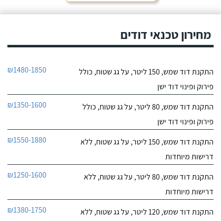
חייג עכשיו
שמש של אמא שלי - אשה
מבוגרת שנתקעה ללא מים
9.6
חמים.
מחירון טכנאי דודים
17
חוות דעת
אני מאוד מרוצה
כרומגן דודי שמש
₪1480-1850
התקנת דוד שמש, 150 ליטר, על גג שטוח, כולל
מהשירות של חברת "טל
לפרטי העסק
סחר" וממליץ עליהם מכל
פירוק ופינוי דוד ישן
הלב! פניתי אליהם לצורך
החלפת דוד שמש ללא
חייג עכשיו
₪1350-1600
התקנת דוד שמש, 80 ליטר, על גג שטוח, כולל
קולט, יצרתי קשר טלפונית
וענה לי בחור חביב בשם
פירוק ופינוי דוד ישן
דניאל, הוא היה מקסים
ואדיב וכבר מהרגע הראשון
₪1550-1880
התקנת דוד שמש, 150 ליטר, על גג שטוח, ללא
התרשמתי ממנו לטובה.
דרישות מיוחדות
₪1250-1600
התקנת דוד שמש, 80 ליטר, על גג שטוח, ללא
דרישות מיוחדות
₪1380-1750
התקנת דוד שמש, 120 ליטר, על גג שטוח, ללא