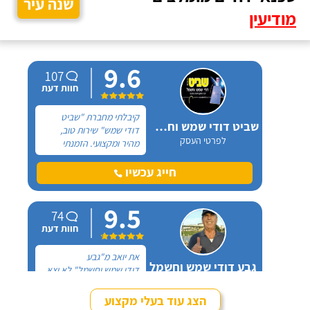
שנה עיר
מודיעין
9.6
107
חוות דעת
קיבלתי מחברת "שביט
שביט דודי שמש וחשמל בע"מ
דודי שמש" שירות טוב,
לפרטי העסק
מהיר ומקצועי. הזמנתי
אותם לא מזמן, כשהתפוצץ
לי הדוד שמש של הדירה.
חייג עכשיו
9.5
74
חוות דעת
את יואב מ"גבע
גבע דודי שמש וחשמל
דודי שמש וחשמל" לא יצא
לפרטי העסק
לי לפגוש פנים מול פנים,
כל ההתקשרות איתו הייתה
הצג עוד בעלי מקצוע
דרך הטלפון. מדובר בדוד