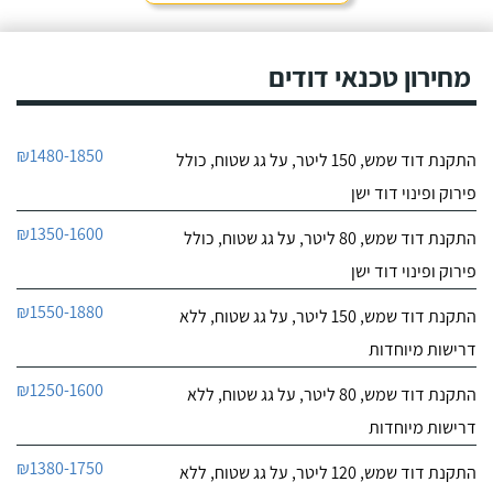
חייג עכשיו
מאוד. נתן מילה ועמד בה
מכל הבחינות, ביצע עבודה
9.6
מקצועית היה אמין מאוד,
מחירון טכנאי דודים
107
הגיע בשעות שהיה לי נוח,
חוות דעת
היה לארג' והשאיר נקי
ומסודר - מומלץ בחום!
קיבלתי מחברת "שביט
שביט דודי שמש וחשמל בע"מ
₪1480-1850
התקנת דוד שמש, 150 ליטר, על גג שטוח, כולל
דודי שמש" שירות טוב,
לפרטי העסק
מהיר ומקצועי. הזמנתי
פירוק ופינוי דוד ישן
אותם לא מזמן, כשהתפוצץ
לי הדוד שמש של הדירה.
חייג עכשיו
₪1350-1600
התקנת דוד שמש, 80 ליטר, על גג שטוח, כולל
פירוק ופינוי דוד ישן
₪1550-1880
התקנת דוד שמש, 150 ליטר, על גג שטוח, ללא
דרישות מיוחדות
₪1250-1600
התקנת דוד שמש, 80 ליטר, על גג שטוח, ללא
דרישות מיוחדות
₪1380-1750
התקנת דוד שמש, 120 ליטר, על גג שטוח, ללא