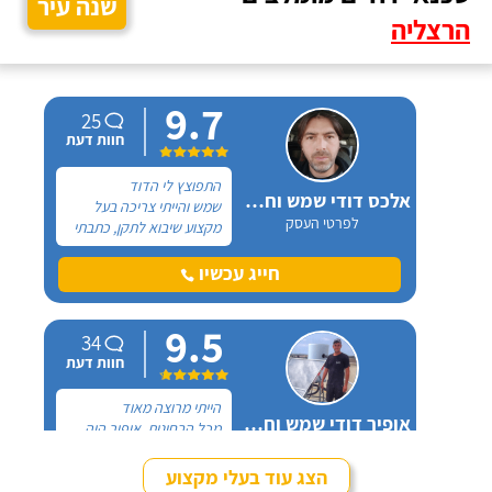
שנה עיר
הרצליה
9.7
25
חוות דעת
התפוצץ לי הדוד
אלכס דודי שמש וחשמל
שמש והייתי צריכה בעל
לפרטי העסק
מקצוע שיבוא לתקן, כתבתי
בגוגל טכנאי דודים ואז
הגעתי לקבוצה של העיר
חייג עכשיו
חיפה בפייסבוק, שם כמה
האנשים המליצו על "אלכס
9.5
דודי שמש וחשמל".
34
חוות דעת
הייתי מרוצה מאוד
אופיר דודי שמש וחשמל
מכל הבחינות, אופיר היה
לפרטי העסק
מאוד נחמד, בא לפני
לראות את המיקום של
הצג עוד בעלי מקצוע
ההתקנה, המחיר היה הוגן