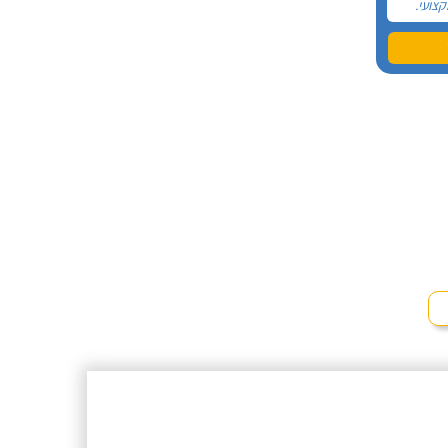
קצועי.
 לא
וצץ לי
ל