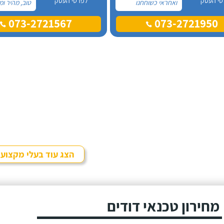
טי העסק
לפרטי העסק
ואחראי כשוחחנו
טוב, מהיר ומ
בטלפון לכן, הזמנתי
הזמנתי אותם
073-2721567
073-2721950
אותו להחלפת דוד
מזמן, כשהתפ
שמש וקולטים בבניין בו
הדוד שמש ש
אני גרה והוא אכן נתן
הדירה.
שירות חבל על הזמן!
הוא ביצע עבודה נקייה
ומסודרת.
הצג עוד בעלי מקצוע
מחירון טכנאי דודים