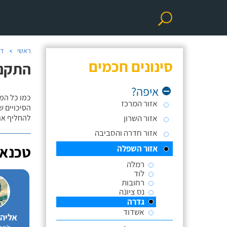
ראשי
דו
סינונים חכמים
התקנת
איפה?
כמו כל המ
אזור המרכז
אזור השרון
להחליף את
אזור חדרה והסביבה
טכנאי
אזור השפלה
רמלה
לוד
רחובות
נס ציונה
גדרה
אשדוד
אליה