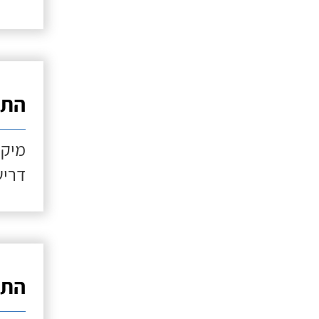
התקנ
מיקו
דריש
התקנ