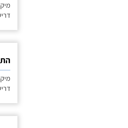
מיקו
דריש
התקנ
מיקו
דריש