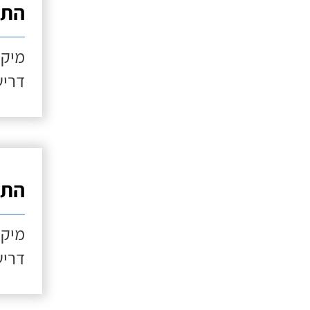
התקנ
מיקו
דריש
התקנ
מיקו
דריש