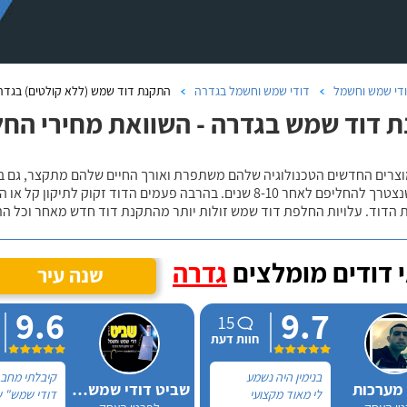
די שמש וחשמל
דודי שמש וחשמל בגדרה
התקנת דוד שמש (ללא קולטים) בגדר
 דוד שמש בגדרה - השוואת מחירי הח
וצרים החדשים הטכנולוגיה שלהם משתפרת ואורך החיים שלהם מתקצר, גם בדו
הסיכויים שנצטרך להחליפם לאחר 8-10 שנים. בהרבה פעמים הדוד 
 הדוד. עלויות החלפת דוד שמש זולות יותר מהתקנת דוד חדש מאחר וכל ה
 דודים מומלצים
גדרה
שנה עיר
9.6
9.7
15
חוות דעת
בנימין היה נשמע
קיבלתי מחב
 מערכות
שביט דודי שמש וחשמל בע"מ
לי מאוד מקצועי
דודי שמש" ש