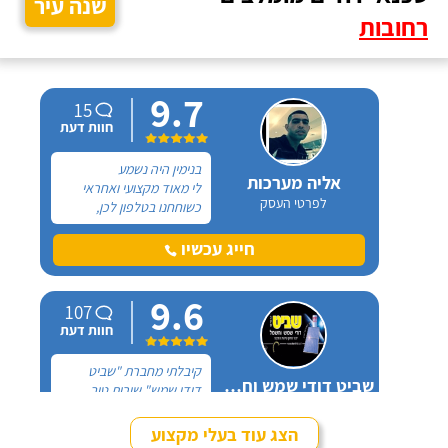
שנה עיר
רחובות
9.7
15
חוות דעת
בנימין היה נשמע
אליה מערכות
לי מאוד מקצועי ואחראי
לפרטי העסק
כשוחחנו בטלפון לכן,
הזמנתי אותו להחלפת דוד
שמש וקולטים בבניין בו אני
חייג עכשיו
גרה והוא אכן נתן שירות
חבל על הזמן! הוא ביצע
9.6
עבודה נקייה ומסודרת.
107
חוות דעת
קיבלתי מחברת "שביט
שביט דודי שמש וחשמל בע"מ
דודי שמש" שירות טוב,
לפרטי העסק
מהיר ומקצועי. הזמנתי
אותם לא מזמן, כשהתפוצץ
הצג עוד בעלי מקצוע
לי הדוד שמש של הדירה.