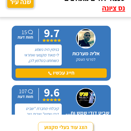
שנה עיר
נס ציונה
9.7
15
חוות דעת
בנימין היה נשמע
אליה מערכות
לי מאוד מקצועי ואחראי
לפרטי העסק
כשוחחנו בטלפון לכן,
הזמנתי אותו להחלפת דוד
שמש וקולטים בבניין בו אני
חייג עכשיו
גרה והוא אכן נתן שירות
חבל על הזמן! הוא ביצע
9.6
עבודה נקייה ומסודרת.
107
חוות דעת
קיבלתי מחברת "שביט
שביט דודי שמש וחשמל בע"מ
דודי שמש" שירות טוב,
לפרטי העסק
מהיר ומקצועי. הזמנתי
אותם לא מזמן, כשהתפוצץ
הצג עוד בעלי מקצוע
לי הדוד שמש של הדירה.