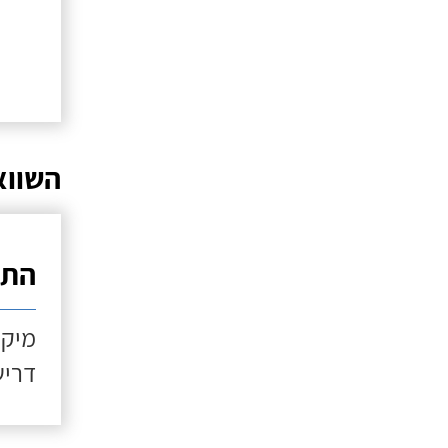
השווא
התקנ
מיקו
דריש