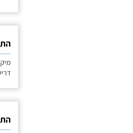
התקנ
מיקו
דריש
התקנ