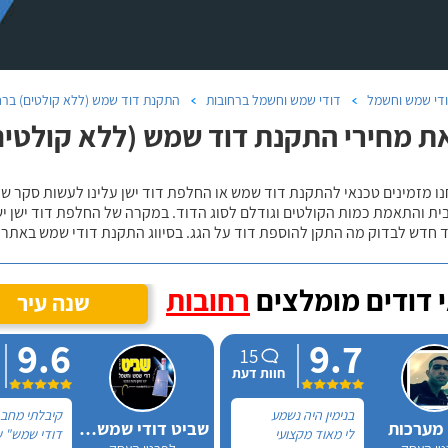
די שמש וחשמל
דודי שמש וחשמל ברחובות
התקנת דוד שמש (ללא קולטים) ברח
ת מחירי התקנת דוד שמש (ללא קולטים)
נו מזמינים טכנאי להתקנת דוד שמש או החלפת דוד ישן עלינו לעשות סקר 
ית והתאמת כמות הקולטים וגודלם לסוג הדוד. במקרה של החלפת דוד ישן י
 חדש לבדוק מה התקן להוספת דוד על הגג. בסיווג התקנת דודי שמש באתר נ
 דודים מומלצים
רחובות
שנה עיר
9.6
9.7
15
חוות דעת
בנימין היה נשמע
קיבלתי מחב
 מערכות
שביט דודי שמש וחשמל בע"מ
לי מאוד מקצועי
דודי שמש" ש