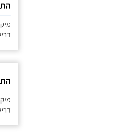
התקנ
מיקו
דריש
התקנ
מיקו
דריש