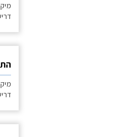
מיקו
דריש
התקנ
מיקו
דריש