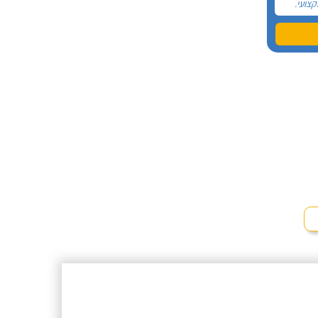
קצועי.
 לא
וצץ לי
ל