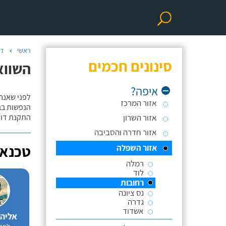
ראשי
דו
סינונים חכמים
השווא
איפה?
לפני שאנח
אזור המרכז
הנפשות בב
אזור השרון
התקנת דוד
אזור חדרה והסביבה
טכנאי
אזור השפלה
רמלה
לוד
רחובות
נס ציונה
גדרה
אשדוד
אליה