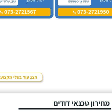
טי העסק
לפרטי העסק
ואחראי כשוחחנו
טוב, מהיר ומ
בטלפון לכן, הזמנתי
הזמנתי אותם
073-2721567
073-2721950
אותו להחלפת דוד
מזמן, כשהתפ
שמש וקולטים בבניין בו
הדוד שמש ש
אני גרה והוא אכן נתן
הדירה.
שירות חבל על הזמן!
הוא ביצע עבודה נקייה
ומסודרת.
הצג עוד בעלי מקצוע
מחירון טכנאי דודים