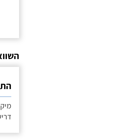
השווא
התקנ
מיקו
דריש