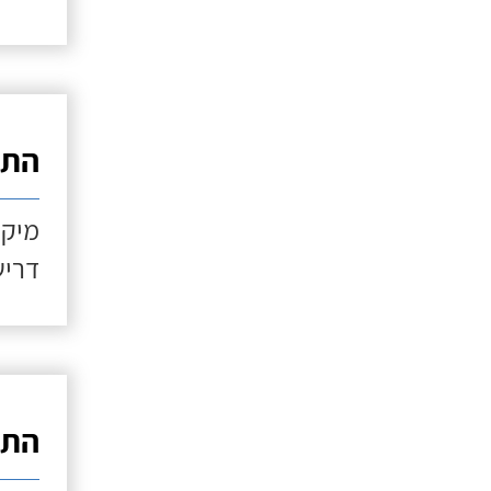
התקנ
מיקו
דריש
התקנ