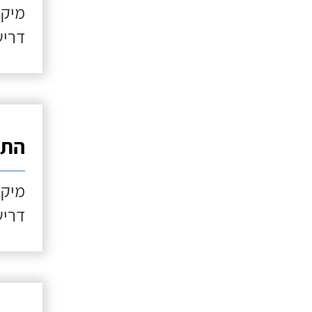
מיקו
דריש
התקנ
מיקו
דריש