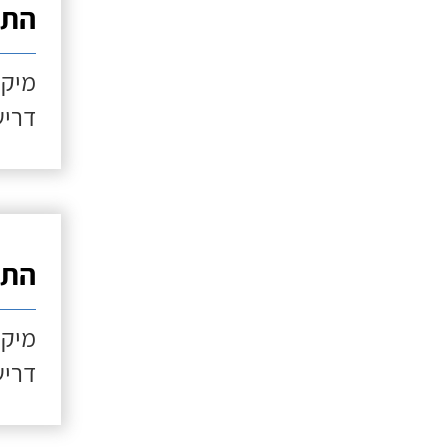
התקנ
מיקו
דריש
התקנ
מיקו
דריש