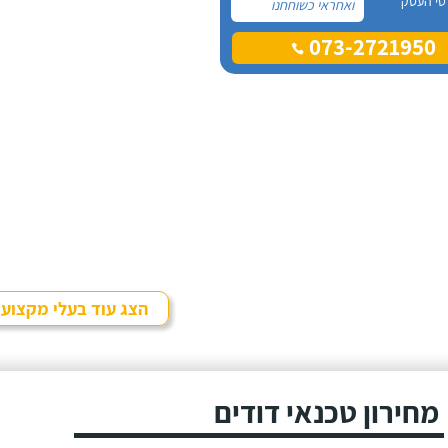
טי העסק
ואחראי כשוחחנו
בטלפון לכן, הזמנתי
073-2721950
אותו להחלפת דוד
שמש וקולטים בבניין בו
אני גרה והוא אכן נתן
שירות חבל על הזמן!
הוא ביצע עבודה נקייה
ומסודרת.
הצג עוד בעלי מקצוע
מחירון טכנאי דודים