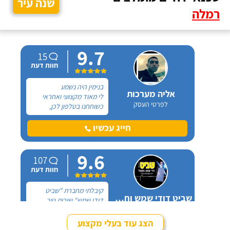
שנה עיר
רמלה
9.7
15
חוות דעת
בנימין היה נשמע
אליה מערכות
לי מאוד מקצועי ואחראי
לפרטי העסק
כשוחחנו בטלפון לכן,
הזמנתי אותו להחלפת דוד
שמש וקולטים בבניין בו אני
חייג עכשיו
גרה והוא אכן נתן שירות
חבל על הזמן! הוא ביצע
9.6
עבודה נקייה ומסודרת.
107
חוות דעת
קיבלתי מחברת "שביט
שביט דודי שמש וחשמל בע"מ
דודי שמש" שירות טוב,
לפרטי העסק
מהיר ומקצועי. הזמנתי
אותם לא מזמן, כשהתפוצץ
הצג עוד בעלי מקצוע
לי הדוד שמש של הדירה.