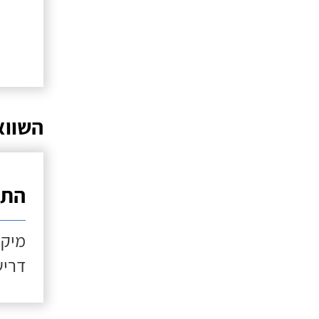
השווא
התקנ
מיקו
דריש