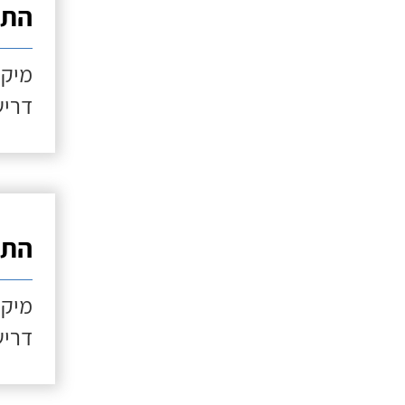
התקנ
מיקו
דריש
התקנ
מיקו
דריש