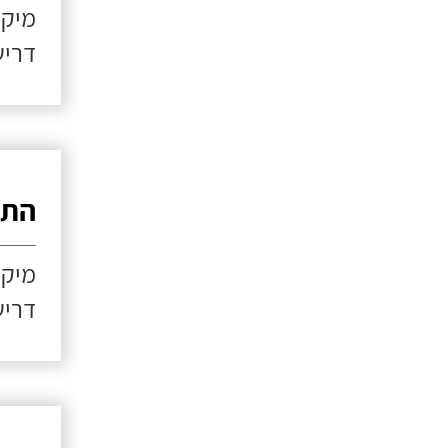
מיקו
דריש
התקנ
מיקו
דריש