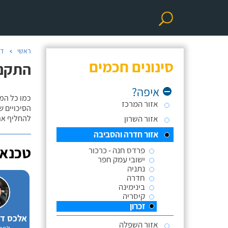
ראשי
דו
סינונים חכמים
התקנת
איפה?
כמו כל המ
אזור המרכז
אזור השרון
להחליף את
אזור חדרה והסביבה
טכנאי
פרדס חנה - כרכור
ישובי עמק חפר
נתניה
חדרה
בינימינה
קיסריה
זכרון
אזור השפלה