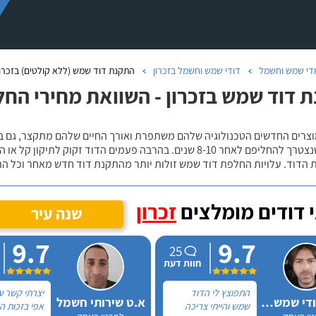
די שמש וחשמל
דודי שמש וחשמל בזכרון
התקנת דוד שמש (ללא קולטים) בזכרון
 דוד שמש בזכרון - השוואת מחירי הח
וצרים החדשים הטכנולוגיה שלהם משתפרת ואורך החיים שלהם מתקצר, גם בדו
הסיכויים שנצטרך להחליפם לאחר 8-10 שנים. בהרבה פעמים הדוד 
 הדוד. עלויות החלפת דוד שמש זולות יותר מהתקנת דוד חדש מאחר וכל ה
 דודים מומלצים
זכרון
שנה עיר
9.7
9.7
25
חוות דעת
התפוצץ לי הדוד
יצרתי קשר ע
אלכס דודי שמש וחשמל
א.ט שירותי חשמל
שמש והייתי צריכה
אפי בזכות 