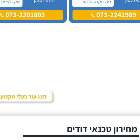
טי העסק
לפרטי העסק
בעל מקצוע שיבוא
שקיבלתי עלי
לתקן, כתבתי בגוגל
מקצוע אחר ו
073-2301803
073-2242989
טכנאי דודים ואז
דבר, התרשמ
הגעתי לקבוצה של
לטובה בשיחת
העיר חיפה בפייסבוק,
אז הזמנתי או
שם כמה האנשים
דוד שמש. א
המליצו על "אלכס
בדרישותיי!
דודי שמש וחשמל".
הצג עוד בעלי מקצוע
מחירון טכנאי דודים