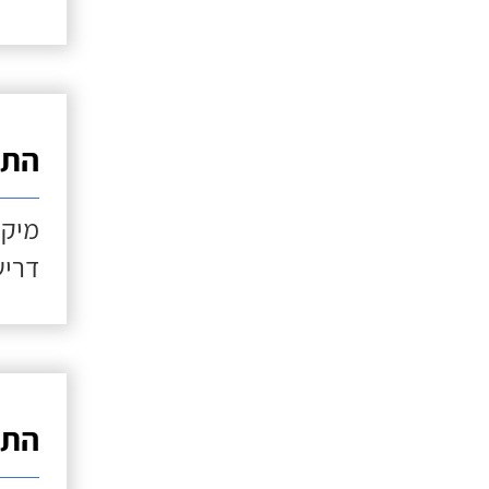
התקנ
מיקו
דריש
התקנ