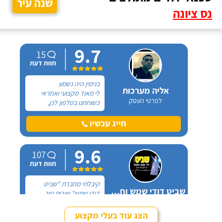
שנה עיר
נס ציונה
9.7
15
חוות דעת
בנימין היה נשמע
אליה מערכות
לי מאוד מקצועי ואחראי
לפרטי העסק
כשוחחנו בטלפון לכן,
הזמנתי אותו להחלפת דוד
שמש וקולטים בבניין בו אני
חייג עכשיו
גרה והוא אכן נתן שירות
חבל על הזמן! הוא ביצע
9.6
עבודה נקייה ומסודרת.
107
חוות דעת
קיבלתי מחברת "שביט
שביט דודי שמש וחשמל בע"מ
דודי שמש" שירות טוב,
לפרטי העסק
מהיר ומקצועי. הזמנתי
אותם לא מזמן, כשהתפוצץ
הצג עוד בעלי מקצוע
לי הדוד שמש של הדירה.