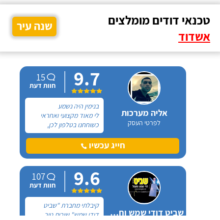
טכנאי דודים מומלצים
שנה עיר
אשדוד
9.7
15
חוות דעת
בנימין היה נשמע
אליה מערכות
לי מאוד מקצועי ואחראי
לפרטי העסק
כשוחחנו בטלפון לכן,
הזמנתי אותו להחלפת דוד
שמש וקולטים בבניין בו אני
חייג עכשיו
גרה והוא אכן נתן שירות
חבל על הזמן! הוא ביצע
9.6
עבודה נקייה ומסודרת.
107
חוות דעת
קיבלתי מחברת "שביט
שביט דודי שמש וחשמל בע"מ
דודי שמש" שירות טוב,