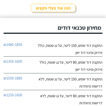
לפרטי העסק
לי לפגוש פנים מול פנים,
כל ההתקשרות איתו הייתה
הצג עוד בעלי מקצוע
דרך הטלפון. מדובר בדוד
חייג עכשיו
שמש של אמא שלי - אשה
מבוגרת שנתקעה ללא מים
9.6
חמים.
מחירון טכנאי דודים
17
חוות דעת
אני מאוד מרוצה
כרומגן דודי שמש
₪1480-1850
התקנת דוד שמש, 150 ליטר, על גג שטוח, כולל
מהשירות של חברת "טל
לפרטי העסק
סחר" וממליץ עליהם מכל
פירוק ופינוי דוד ישן
הלב! פניתי אליהם לצורך
החלפת דוד שמש ללא
חייג עכשיו
₪1350-1600
התקנת דוד שמש, 80 ליטר, על גג שטוח, כולל
קולט, יצרתי קשר טלפונית
וענה לי בחור חביב בשם
פירוק ופינוי דוד ישן
דניאל, הוא היה מקסים
ואדיב וכבר מהרגע הראשון
₪1550-1880
התקנת דוד שמש, 150 ליטר, על גג שטוח, ללא
התרשמתי ממנו לטובה.
דרישות מיוחדות
₪1250-1600
התקנת דוד שמש, 80 ליטר, על גג שטוח, ללא
דרישות מיוחדות