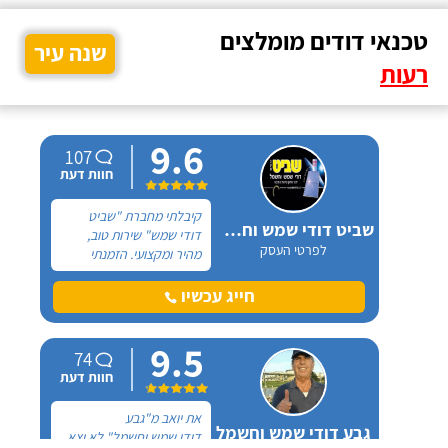
טכנאי דודים מומלצים
שנה עיר
רעות
9.6
107
חוות דעת
קיבלתי מחברת "שביט
שביט דודי שמש וחשמל בע"מ
דודי שמש" שירות טוב,
לפרטי העסק
מהיר ומקצועי. הזמנתי
אותם לא מזמן, כשהתפוצץ
לי הדוד שמש של הדירה.
חייג עכשיו
9.5
74
חוות דעת
את יואב מ"גבע
גבע דודי שמש וחשמל
דודי שמש וחשמל" לא יצא