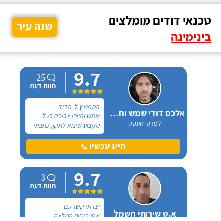
טכנאי דודים מומלצים
שנה עיר
בינימינה
9.7
25
חוות דעת
התפוצץ לי הדוד
אלכס דודי שמש וחשמל
שמש והייתי צריכה בעל
לפרטי העסק
מקצוע שיבוא לתקן, כתבתי
בגוגל טכנאי דודים ואז
הגעתי לקבוצה של העיר
חייג עכשיו
חיפה בפייסבוק, שם כמה
האנשים המליצו על "אלכס
9.7
דודי שמש וחשמל".
3
חוות דעת
יצרתי קשר עם
א.ט שירותי חשמל
אפי בזכות המלצה