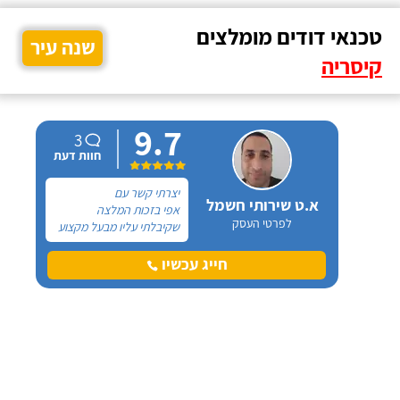
טכנאי דודים מומלצים
שנה עיר
קיסריה
9.7
3
חוות דעת
יצרתי קשר עם
א.ט שירותי חשמל
אפי בזכות המלצה
לפרטי העסק
שקיבלתי עליו מבעל מקצוע
אחר ובסופו של דבר,
התרשמתי ממנו לטובה
חייג עכשיו
בשיחת הטלפון אז הזמנתי
אותו לתיקון דוד שמש. אפי
עמד בדרישותיי!