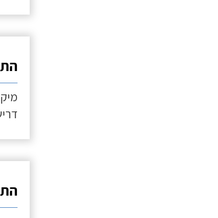
התקנ
מיקו
דריש
התקנ