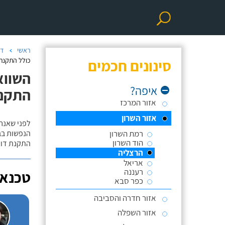
ראשי
דו
סינונים חכמים
כולל התקנת
השווא
איפה?
התקנ
אזור המרכז
אזור השרון
לפני שאנח
רמת השרון
הנפשות בב
הוד השרון
התקנת דוד
הרצליה
אריאל
רעננה
טכנאי
כפר סבא
אזור חדרה והסביבה
אזור השפלה