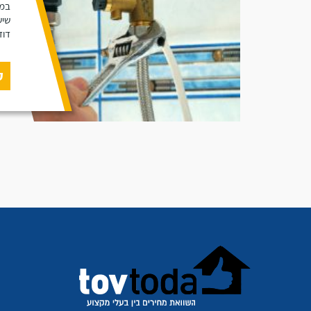
במא
שיש
דוד
ק