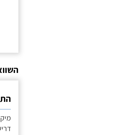
השווא
התקנ
מיקו
דריש