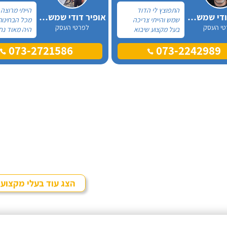
התפוצץ לי הדוד
הייתי מרוצה
אלכס דודי שמש וחשמל
אופיר דודי שמש וחשמל
שמש והייתי צריכה
מכל הבחינות
טי העסק
לפרטי העסק
בעל מקצוע שיבוא
היה מאוד נח
לתקן, כתבתי בגוגל
לפני לראות 
073-2721586
073-2242989
טכנאי דודים ואז
המיקום של 
הגעתי לקבוצה של
המחיר היה הו
העיר חיפה בפייסבוק,
נתן מילה וע
שם כמה האנשים
מכל הבחינות
המליצו על "אלכס
עבודה מקצוע
דודי שמש וחשמל".
אמין מאוד, ה
בשעות שהיה ל
היה לארג' וה
ומסודר - מו
הצג עוד בעלי מקצוע