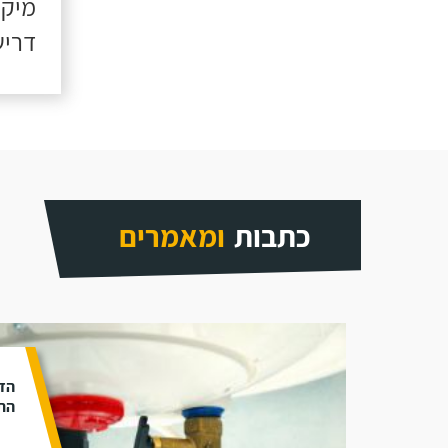
מיקו
דריש
כתבות
ומאמרים
הד
התק