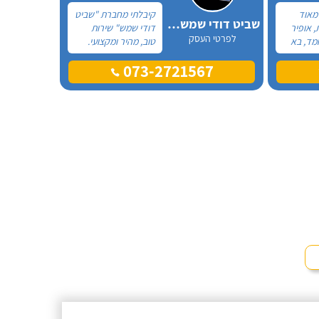
 מאוד
קיבלתי מחברת "שביט
שביט דודי שמש וחשמל בע"מ
, אופיר
דודי שמש" שירות
לפרטי העסק
מד, בא
טוב, מהיר ומקצועי.
את
הזמנתי אותם לא
073-2721567
ההתקנה,
מזמן, כשהתפוצץ לי
גן מאוד.
הדוד שמש של
מד בה
הדירה.
, ביצע
ית היה
גיע
י נוח,
שאיר נקי
מלץ בחום!