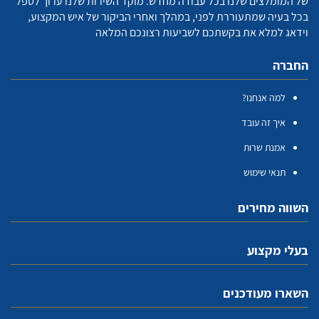
של המומלצים שלנו בכל עבודה מחדש. מוקד השירות שלנו ערוך לטפל
בכל בעיה שמתעוררת לפני, במהלך ואחרי הביקור של איש המקצוע,
וידאג למלא את בקשתכם לשביעות רצונכם המלאה
החברה
למה אנחנו?
איך זה עובד
אמנת שרות
תנאי שימוש
השווה מחירים
בעלי מקצוע
השארו מעודכנים