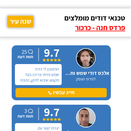
טכנאי דודים מומלצים
שנה עיר
פרדס חנה - כרכור
9.7
25
חוות דעת
התפוצץ לי הדוד
אלכס דודי שמש וחשמל
שמש והייתי צריכה בעל
לפרטי העסק
מקצוע שיבוא לתקן, כתבתי
בגוגל טכנאי דודים ואז
הגעתי לקבוצה של העיר
חייג עכשיו
חיפה בפייסבוק, שם כמה
האנשים המליצו על "אלכס
9.7
דודי שמש וחשמל".
3
חוות דעת
יצרתי קשר עם