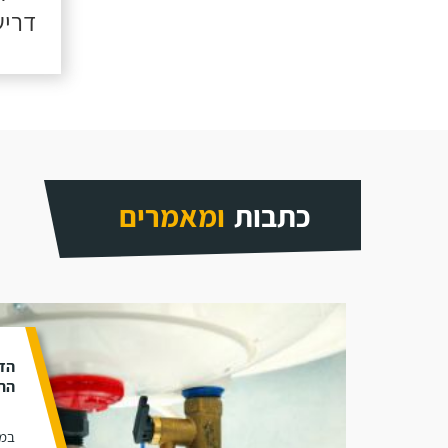
דריש
כתבות
ומאמרים
הד
התק
במא