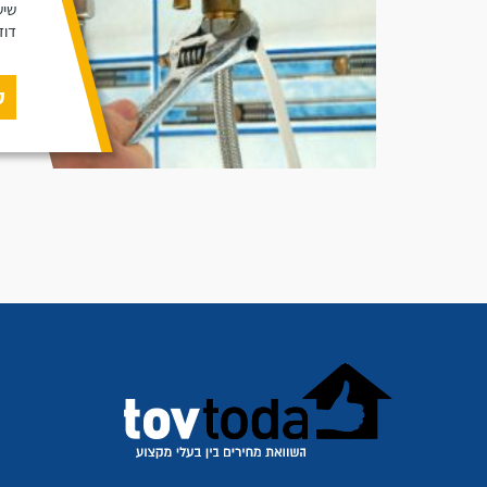
שיש
דוד
ק