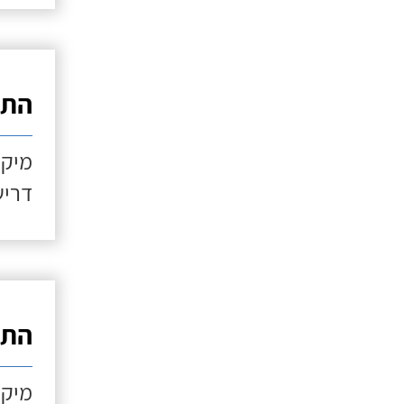
התקנ
מיקו
דריש
התקנ
מיקו