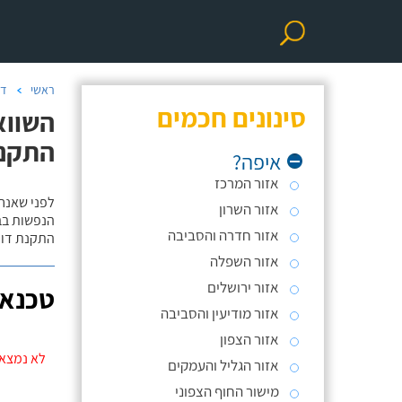
ראשי
דו
סינונים חכמים
השווא
התקנ
איפה?
אזור המרכז
לפני שאנח
אזור השרון
הנפשות בב
אזור חדרה והסביבה
התקנת דוד
אזור השפלה
אזור ירושלים
טכנאי
אזור מודיעין והסביבה
אזור הצפון
לא נמצאו
אזור הגליל והעמקים
מישור החוף הצפוני