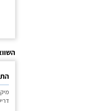
השווא
התקנ
מיקו
דריש