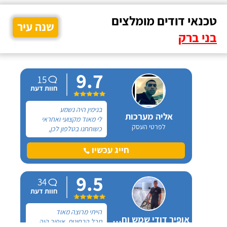
טכנאי דודים מומלצים
שנה עיר
בני ברק
9.7
15
חוות דעת
בנימין היה נשמע
אליה מערכות
לי מאוד מקצועי ואחראי
לפרטי העסק
כשוחחנו בטלפון לכן,
הזמנתי אותו להחלפת דוד
שמש וקולטים בבניין בו אני
חייג עכשיו
גרה והוא אכן נתן שירות
חבל על הזמן! הוא ביצע
9.5
עבודה נקייה ומסודרת.
34
חוות דעת
הייתי מרוצה מאוד
אופיר דודי שמש וחשמל
מכל הבחינות, אופיר היה