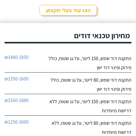
לפרטי העסק
מאוד נחמד, בא לפני
לראות את המיקום של
הצג עוד בעלי מקצוע
ההתקנה, המחיר היה הוגן
חייג עכשיו
מאוד. נתן מילה ועמד בה
מכל הבחינות, ביצע עבודה
9.6
מקצועית היה אמין מאוד,
מחירון טכנאי דודים
107
הגיע בשעות שהיה לי נוח,
חוות דעת
היה לארג' והשאיר נקי
ומסודר - מומלץ בחום!
קיבלתי מחברת "שביט
שביט דודי שמש וחשמל בע"מ
₪1480-1850
התקנת דוד שמש, 150 ליטר, על גג שטוח, כולל
דודי שמש" שירות טוב,
לפרטי העסק
מהיר ומקצועי. הזמנתי
פירוק ופינוי דוד ישן
אותם לא מזמן, כשהתפוצץ
לי הדוד שמש של הדירה.
חייג עכשיו
₪1350-1600
התקנת דוד שמש, 80 ליטר, על גג שטוח, כולל
פירוק ופינוי דוד ישן
₪1550-1880
התקנת דוד שמש, 150 ליטר, על גג שטוח, ללא
דרישות מיוחדות
₪1250-1600
התקנת דוד שמש, 80 ליטר, על גג שטוח, ללא
דרישות מיוחדות