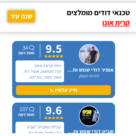
טכנאי דודים מומלצים
שנה עיר
קרית אונו
9.5
34
חוות דעת
הייתי מרוצה מאוד
אופיר דודי שמש וחשמל
מכל הבחינות, אופיר היה
לפרטי העסק
מאוד נחמד, בא לפני
לראות את המיקום של
ההתקנה, המחיר היה הוגן
חייג עכשיו
מאוד. נתן מילה ועמד בה
מכל הבחינות, ביצע עבודה
9.6
מקצועית היה אמין מאוד,
107
הגיע בשעות שהיה לי נוח,
חוות דעת
היה לארג' והשאיר נקי
ומסודר - מומלץ בחום!
קיבלתי מחברת "שביט
שביט דודי שמש וחשמל בע"מ
דודי שמש" שירות טוב,