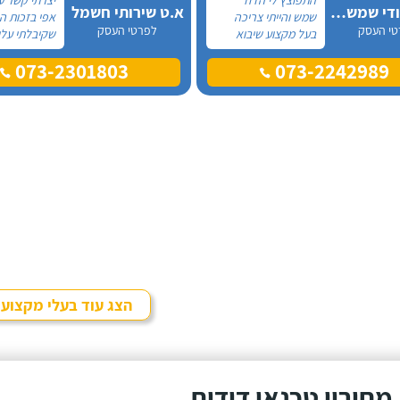
אלכס דודי שמש וחשמל
א.ט שירותי חשמל
שמש והייתי צריכה
אפי בזכות 
טי העסק
לפרטי העסק
בעל מקצוע שיבוא
שקיבלתי עלי
לתקן, כתבתי בגוגל
מקצוע אחר ו
073-2301803
073-2242989
טכנאי דודים ואז
דבר, התרשמ
הגעתי לקבוצה של
לטובה בשיחת
העיר חיפה בפייסבוק,
אז הזמנתי או
שם כמה האנשים
דוד שמש. א
המליצו על "אלכס
בדרישותיי!
דודי שמש וחשמל".
הצג עוד בעלי מקצוע
מחירון טכנאי דודים