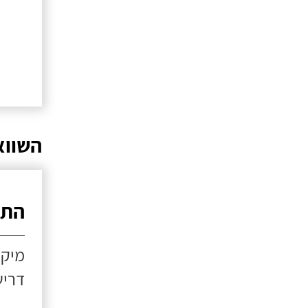
השווא
התקנ
מיקו
דריש