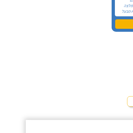
המלצה
ו מבעל
בסופו של
תי ממנו
 הטלפון
תו לתיקון
פי עמד