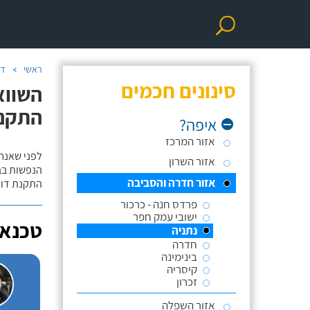
ראשי
דו
סינונים חכמים
השווא
התקנ
איפה?
אזור המרכז
לפני שאנח
אזור השרון
הנפשות בב
אזור חדרה והסביבה
התקנת דוד
פרדס חנה - כרכור
ישובי עמק חפר
טכנאי
נתניה
חדרה
בינימינה
קיסריה
זכרון
אזור השפלה