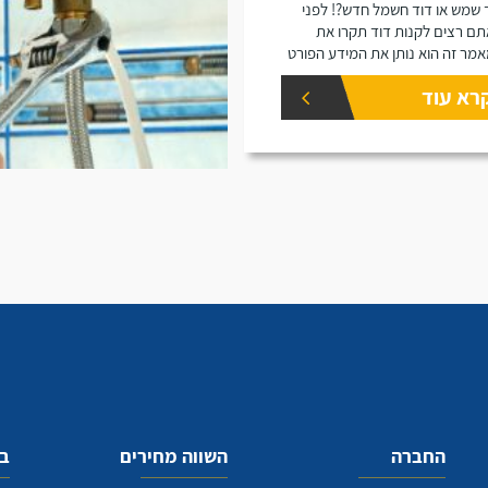
 שמש או דוד חשמל חדש?! לפני
ם רצים לקנות דוד תקרו את
מר זה הוא נותן את המידע הפורט
נפחים שונים של דודים ואיזה דוד
רא עוד
 יתאים עבורכם.
החברה
השווה מחירים
בע