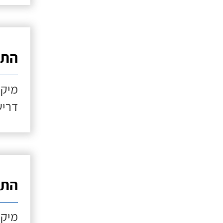
התקנ
מיקו
דריש
התקנ
מיקו