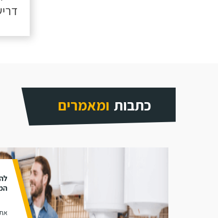
דריש
כתבות
ומאמרים
להת
המ
אתם