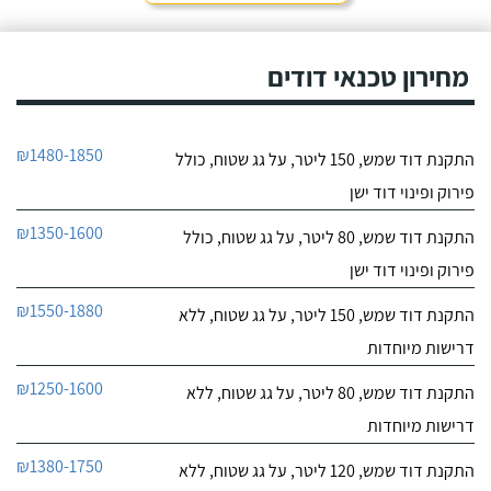
חייג עכשיו
מאוד. נתן מילה ועמד בה
מכל הבחינות, ביצע עבודה
9.6
מקצועית היה אמין מאוד,
מחירון טכנאי דודים
107
הגיע בשעות שהיה לי נוח,
חוות דעת
היה לארג' והשאיר נקי
ומסודר - מומלץ בחום!
קיבלתי מחברת "שביט
שביט דודי שמש וחשמל בע"מ
₪1480-1850
התקנת דוד שמש, 150 ליטר, על גג שטוח, כולל
דודי שמש" שירות טוב,
לפרטי העסק
מהיר ומקצועי. הזמנתי
פירוק ופינוי דוד ישן
אותם לא מזמן, כשהתפוצץ
לי הדוד שמש של הדירה.
חייג עכשיו
₪1350-1600
התקנת דוד שמש, 80 ליטר, על גג שטוח, כולל
פירוק ופינוי דוד ישן
₪1550-1880
התקנת דוד שמש, 150 ליטר, על גג שטוח, ללא
דרישות מיוחדות
₪1250-1600
התקנת דוד שמש, 80 ליטר, על גג שטוח, ללא
דרישות מיוחדות
₪1380-1750
התקנת דוד שמש, 120 ליטר, על גג שטוח, ללא