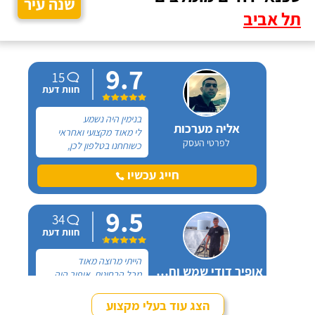
שנה עיר
תל אביב
9.7
15
חוות דעת
בנימין היה נשמע
אליה מערכות
לי מאוד מקצועי ואחראי
לפרטי העסק
כשוחחנו בטלפון לכן,
הזמנתי אותו להחלפת דוד
שמש וקולטים בבניין בו אני
חייג עכשיו
גרה והוא אכן נתן שירות
חבל על הזמן! הוא ביצע
9.5
עבודה נקייה ומסודרת.
34
חוות דעת
הייתי מרוצה מאוד
אופיר דודי שמש וחשמל
מכל הבחינות, אופיר היה
לפרטי העסק
מאוד נחמד, בא לפני
לראות את המיקום של
הצג עוד בעלי מקצוע
ההתקנה, המחיר היה הוגן